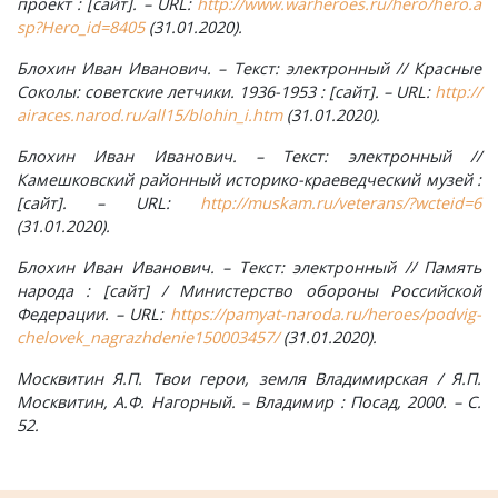
проект : [сайт]. – URL:
http://www.warheroes.ru/hero/hero.a
sp?Hero_id=8405
(31.01.2020).
Лубенкино, деревня
Блохин Иван Иванович. – Текст: электронный // Красные
Соколы: советские летчики. 1936-1953 : [сайт]. – URL:
http://
Лубенцы, деревня
airaces.narod.ru/all15/blohin_i.htm
(31.01.2020).
Блохин Иван Иванович. – Текст: электронный //
Лужки, деревня
Камешковский районный историко-краеведческий музей :
[сайт]. – URL:
http://muskam.ru/veterans/?wcteid=6
(31.01.2020).
Макариха, деревня
Блохин Иван Иванович. – Текст: электронный // Память
Малое Урсово болото, посёлок
народа : [сайт] / Министерство обороны Российской
Федерации. – URL:
https://pamyat-naroda.ru/heroes/podvig-
chelovek_nagrazhdenie150003457/
(31.01.2020).
Марьинка, деревня
Москвитин Я.П. Твои герои, земля Владимирская / Я.П.
Машки, деревня
Москвитин, А.Ф. Нагорный. – Владимир : Посад, 2000. – С.
52.
Микшино, деревня