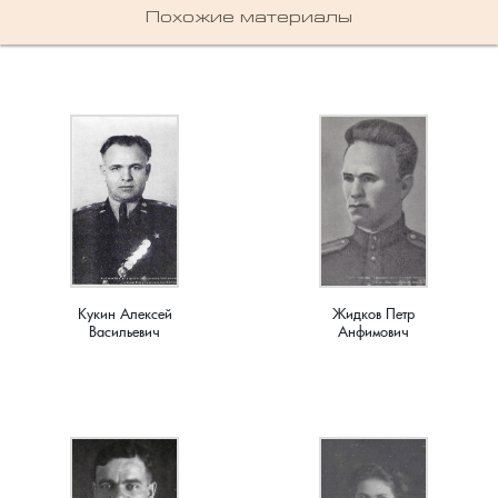
Мирный, поселок
Похожие материалы
Мишнево, деревня
Мокеево, деревня
Мостцы, село
Назарово, деревня
Неверково, деревня
Кукин Алексей
Жидков Петр
Васильевич
Анфимович
Нерлинка, деревня
Нестерково, деревня
Новая Печуга, деревня