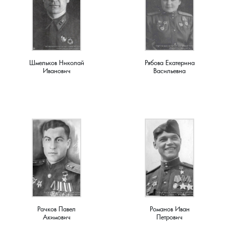
Новки, поселок
Новосёлка, деревня
Остров, деревня
Шмельков Николай
Рябова Екатерина
Иванович
Васильевна
Палашкино, село
Патакино, село
Пенкино, деревня
Пигасово, деревня
Пирогово, деревня
Рачков Павел
Романов Иван
Пищихино , деревня
Акимович
Петрович