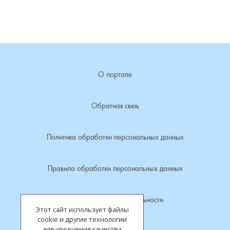
Ступино, деревня
Суслово, деревня
Сынково, деревня
О портале
Тереховицы, деревня
Обратная связь
Тынцы, село
Усолье, село
Политика обработки персональных данных
Фомиха, село
Правила обработки персональных данных
Харламово, деревня
Политика конфиденциальности
Этот сайт использует файлы
Чешково, деревня
cookie и другие технологии
для улучшения качества