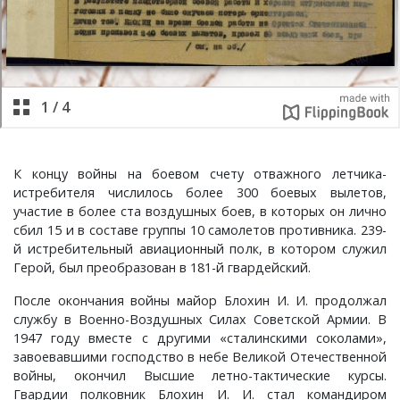
Шатнево, деревня
Каменово, деревня
Санаторий имени Абельмана, поселок
Черсево, село
Янево, село
Швариха, деревня
Камешково, город
Санниково, село
Южный, поселок
Карякино, деревня
Сенино, деревня
Кижаны, деревня
Сергейцево, деревня
К концу войны на боевом счету отважного летчика-
истребителя числилось более 300 боевых вылетов,
Кирюшино, деревня
Смехра, деревня
участие в более ста воздушных боев, в которых он лично
сбил 15 и в составе группы 10 самолетов противника. 239-
й истребительный авиационный полк, в котором служил
Коверино, село
Смолино, село
Герой, был преобразован в 181-й гвардейский.
Колосово, деревня
Тынцы, село
После окончания войны майор Блохин И. И. продолжал
службу в Военно-Воздушных Силах Советской Армии. В
1947 году вместе с другими «сталинскими соколами»,
Константиновка, деревня
Федотово, деревня
завоевавшими господство в небе Великой Отечественной
войны, окончил Высшие летно-тактические курсы.
Краснознаменский, поселок
Федуриха, деревня
Гвардии полковник Блохин И. И. стал командиром