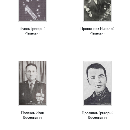
Семенигино, деревня
Семинова гора, погост
Пулов Григорий
Прошенков Николай
Иванович
Иванович
Сергеиха, деревня
Сереброво, деревня
Симаково, деревня
Симоново, деревня
Сосновка, деревня
Поляков Иван
Прованов Григорий
Старая Никола, погост
Васильевич
Васильевич