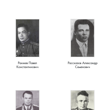
Плясицыно, деревня
Пожарницы, деревня
Полушино, деревня
Приволье, деревня
Ручкино, деревня
Ранжев Павел
Рассказов Александр
Константинович
Семенович
Рябиновка, деревня
Ряхово, село
Санаторий имени Ленина, поселок
Саулово, деревня