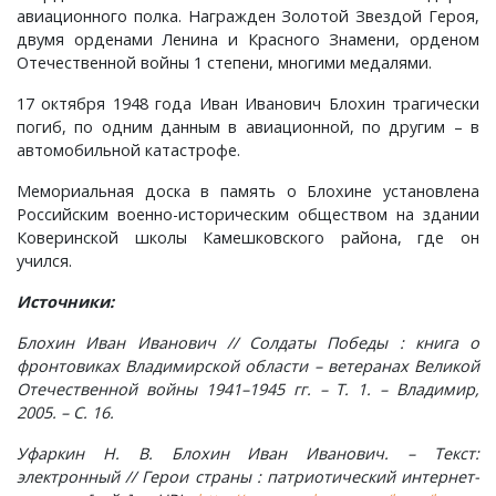
авиационного полка. Награжден Золотой Звездой Героя,
двумя орденами Ленина и Красного Знамени, орденом
Краснораменье, деревня
Хорятино, деревня
Отечественной войны 1 степени, многими медалями.
Круглово, село
Ченцы, деревня
17 октября 1948 года Иван Иванович Блохин трагически
погиб, по одним данным в авиационной, по другим – в
автомобильной катастрофе.
Крутово, деревня
Шушерино, деревня
Мемориальная доска в память о Блохине установлена
Куницыно, дерервня
Эсино, деревня
Российским военно-историческим обществом на здании
Коверинской школы Камешковского района, где он
учился.
Курменёво, деревня
Источники:
Лаптево, село
Блохин Иван Иванович // Солдаты Победы : книга о
фронтовиках Владимирской области – ветеранах Великой
Лезжени, деревня
Отечественной войны 1941–1945 гг. – Т. 1. – Владимир,
2005. – С. 16.
Леонтьево, село
Уфаркин Н. В. Блохин Иван Иванович. – Текст:
электронный // Герои страны : патриотический интернет-
Лошаиха, деревня