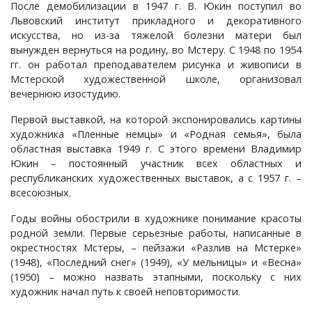
Слотино, село
Паустово, деревня
Фролово, урочище
Старково, деревня
Горки, село
Малышево, село
Новобусино, деревня
Лужки, деревня
Новоселки, село
Матренино, село
Лучинское, деревня
Овсяниково, деревня
Новое, село
Перелоги, село
После демобилизации в 1947 г. В. Юкин поступил во
Львовский институт прикладного и декоративного
искусства, но из-за тяжелой болезни матери был
Сорокина, деревня
Пески, деревня
Чулково, поселок
Таланово, деревня
Городок, деревня
Маринино, село
Новофетинино, деревня
Ляхи, село
Окулово, деревня
Мышлино, деревня
Некрасиха, деревня
Передел, деревня
Павловское, село
Петрушино, деревня
вынужден вернуться на родину, во Мстеру. С 1948 по 1954
гг. он работал преподавателем рисунка и живописи в
Старова, деревня
Пировы-Городищи, село
Шубино, деревня
Тасинский Бор, поселок
Гусево, деревня
Марьино, село
Раздолье, поселок
Максимово, деревня
Орлово, деревня
Нагорный, поселок
Одерихино, деревня
Погребищи, деревня
Петраково, село
Подолец, село
Мстерской художественной школе, организовал
вечернюю изостудию.
Таратина, деревня
Плосково, деревня
Уршельский, поселок
Давыдово, село
Медуши, погост
Снегирево, село
Меленки, город
Панфилово, село
Пекша, деревня
Орехово, село
Полхово, село
Подберезье, село
Пречистая Гора, село
Первой выставкой, на которой экспонировались картины
художника «Пленные немцы» и «Родная семья», была
Чернецкое, село
Путятино, деревня
Цикуль, село
Дворики, деревня
Мелехово, поселок
Тимошкино, село
Мильдево, деревня
Пестенькино, деревня
Перново, деревня
Перебор, деревня
Разлукино, деревня
Порецкое, село
Ратислово, село
областная выставка 1949 г. С этого времени Владимир
Юкин – постоянный участник всех областных и
республиканских художественных выставок, а с 1957 г. –
Шарапово, деревня
Раменье, деревня
Шевертни, деревня
Дмитриково, деревня
Меховицы, село
Тонково, деревня
Окшово, деревня
Савково, деревня
Петушки, город
Прокошиха, деревня
Рычково, деревня
Пустой Ярославль, деревня
Сима, село
всесоюзных.
Шеина, деревня
Сарыево, село
Якимец, поселок
Епишово, деревня
Милиново, село
Флорищи, село
Песочная, деревня
Саксино, деревня
Покров, город
Рождествено, село
Сеславское, село
Романово, село
Федоровское, село
Годы войны обострили в художнике понимание красоты
родной земли. Первые серьезные работы, написанные в
окрестностях Мстеры, – пейзажи «Разлив на Мстерке»
Шимонова, деревня
Сергеево, деревня
Зауичье, деревня
Мисайлово, деревня
Просеницы, село
Талызино, деревня
Старые Омутищи, деревня
Семеновское, село
Спас-Купалище, село
Садовый, поселок
Федосьино, село
(1948), «Последний снег» (1949), «У мельницы» и «Весна»
(1950) – можно назвать этапными, поскольку с них
Юрцево, деревня
Сергиевы Горки, село
Ивановская, деревня
Новый, поселок
Пьянгус, село
Татарово, село
Старые Петушки, деревня
Собинка, город
Судогда, город
Сновицы, село
Чувашиха, деревня
художник начал путь к своей неповторимости.