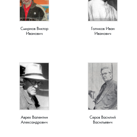
Новки, поселок
Новосёлка, деревня
Смирнов Виктор
Голиков Иван
Иванович
Иванович
Остров, деревня
Палашкино, село
Патакино, село
Пенкино, деревня
Пигасово, деревня
Пирогово, деревня
Аврех Валентин
Серов Василий
Александрович
Васильевич
Пищихино , деревня