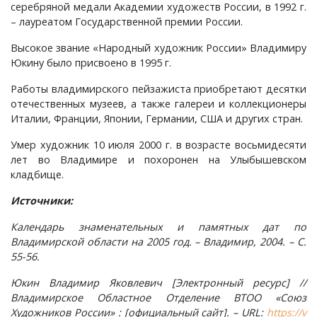
серебряной медали Академии художеств России, в 1992 г.
– лауреатом Государственной премии России.
Лубенкино, деревня
Высокое звание «Народный художник России» Владимиру
Юкину было присвоено в 1995 г.
Лубенцы, деревня
Работы владимирского пейзажиста приобретают десятки
отечественных музеев, а также галереи и коллекционеры
Лужки, деревня
Италии, Франции, Японии, Германии, США и других стран.
Макариха, деревня
Умер художник 10 июля 2000 г. в возрасте восьмидесяти
лет во Владимире и похоронен на Улыбышевском
кладбище.
Малое Урсово болото, посёлок
Источники:
Марьинка, деревня
Календарь знаменательных и памятных дат по
Владимирской области на 2005 год. – Владимир, 2004. – С.
Машки, деревня
55-56.
Юкин Владимир Яковлевич [Электронный ресурс] //
Микшино, деревня
Владимирское Областное Отделение ВТОО «Союз
Художников России» : [официальный сайт]. – URL:
https://v