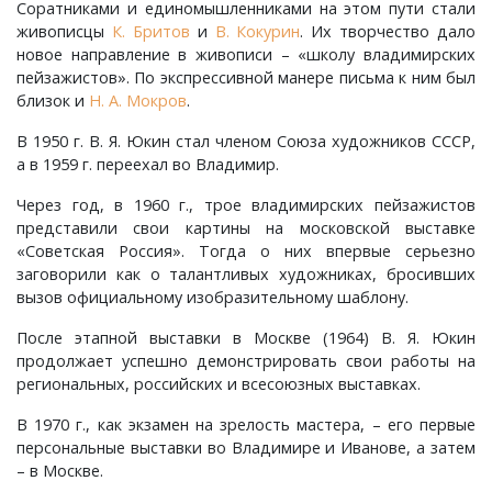
Соратниками и единомышленниками на этом пути стали
Ставрово, деревня
Ивашково, деревня
Овсянниково, деревня
Репино, село
Хоробрицы, деревня
Сушнево-1, поселок
Спасское, село
Хохловка, деревня
Спасское, село
Чураково, деревня
живописцы
К. Бритов
и
В. Кокурин
. Их творчество дало
новое направление в живописи – «школу владимирских
Станки, село
Ивишенье, деревня
Озерки, деревня
Савково, деревня
Чаадаево, село
Ставрово, поселок
Языково, село
Суздаль, город
Шихобалово, село
пейзажистов». По экспрессивной манере письма к ним был
близок и
Н. А. Мокров
.
Степанцево, село
Имени Артема, поселок
Осипово, село
Селино, деревня
Ундол, село
Суромна, село
Энтузиаст, село
В 1950 г. В. Я. Юкин стал членом Союза художников СССР,
а в 1959 г. переехал во Владимир.
Ступицы, деревня
имени Горького, поселок
Петровское, деревня
Синжаны, село
Фетинино, село
Сущево, деревня
Юрьев-Польский, город
Через год, в 1960 г., трое владимирских пейзажистов
представили свои картины на московской выставке
Табачиха, деревня
имени Карла Маркса, поселок
Плесец, село
Славцево, село
Черкутино, село
Улово, село
Ярдениха, деревня
«Советская Россия». Тогда о них впервые серьезно
заговорили как о талантливых художниках, бросивших
вызов официальному изобразительному шаблону.
Тополевка, деревня
имени Красина, поселок
Пустынка, деревня
Толстиково, деревня
Чижово, деревня
Филиппуши, деревня
После этапной выставки в Москве (1964) В. Я. Юкин
Троицкое-Татарово, село
Имени М. В. Фрунзе, посёлок
Репники, деревня
Тургенево, деревня
Юрино, деревня
Цибеево, село
продолжает успешно демонстрировать свои работы на
региональных, российских и всесоюзных выставках.
Харино, деревня
имени С. М. Кирова, поселок
Русино, село
Урваново, село
Черниж, село
В 1970 г., как экзамен на зрелость мастера, – его первые
персональные выставки во Владимире и Иванове, а затем
Хотиловка, деревня
Истомино, деревня
Ручьи, деревня
Усад, деревня
Якиманское, село
– в Москве.