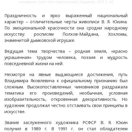
заповедник ; [сост. Н.И. Севастьянова]. Владимир, 2010. С. 60.
Краснораменье, деревня
Хорятино, деревня
Праздничность и ярко выраженный национальный
характер – отличительные черты живописи В. Я. Юкина.
Круглово, село
Ченцы, деревня
По эмоциональной красочности она сродни народному
искусству: росписям Полхов-Майдана, Хохломы,
знаменитой дымковской игрушке.
Крутово, деревня
Шушерино, деревня
Ведущая тема творчества – родная земля, «красно
Куницыно, дерервня
Эсино, деревня
украшенная» трудом человека, поэзия и мудрость
повседневной жизни на ней.
Курменёво, деревня
Несмотря на явные выдающиеся достижения, путь
Владимира Яковлевича к официальному признанию был
Лаптево, село
сложным. Высокопоставленных чиновников раздражала
тематика его произведений, необычная, условная
изобразительность, откровенная декоративность. Но
Лезжени, деревня
художник продолжал честно отстаивать свои принципы в
искусстве.
Леонтьево, село
Звание заслуженного художника РСФСР В. Я. Юкин
получил в 1989 г. В 1991 г. он стал обладателем
Лошаиха, деревня