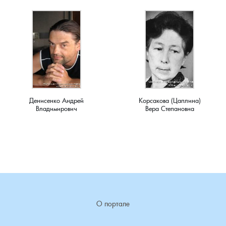
Ступино, деревня
Суслово, деревня
Сынково, деревня
Тереховицы, деревня
Денисенко Андрей
Корсакова (Цаплина)
Тынцы, село
Владимирович
Вера Степановна
Усолье, село
Фомиха, село
Харламово, деревня
О портале
Чешково, деревня