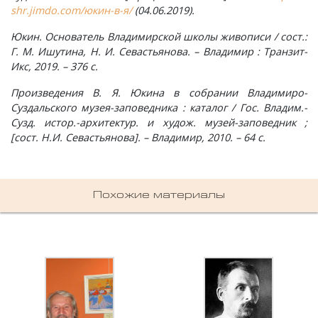
Мирный, поселок
shr.jimdo.com/юкин-в-я/
(04.06.2019).
Юкин. Основатель Владимирской школы живописи / сост.:
Мишнево, деревня
Г. М. Ишутина, Н. И. Севастьянова. – Владимир : Транзит-
Икс, 2019. – 376 с.
Мокеево, деревня
Произведения В. Я. Юкина в собрании Владимиро-
Суздальского музея-заповедника : каталог / Гос. Владим.-
Мостцы, село
Сузд. истор.-архитектур. и худож. музей-заповедник ;
[сост. Н.И. Севастьянова]. – Владимир, 2010. – 64 с.
Назарово, деревня
Неверково, деревня
Похожие материалы
Нерлинка, деревня
Нестерково, деревня
Новая Печуга, деревня