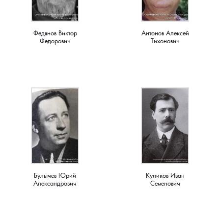
Семенигино, деревня
Федянов Виктор
Антонов Алексей
Федорович
Тихонович
Семинова гора, погост
Сергеиха, деревня
Сереброво, деревня
Симаково, деревня
Симоново, деревня
Сосновка, деревня
Булычев Юрий
Куликов Иван
Александрович
Семенович
Старая Никола, погост