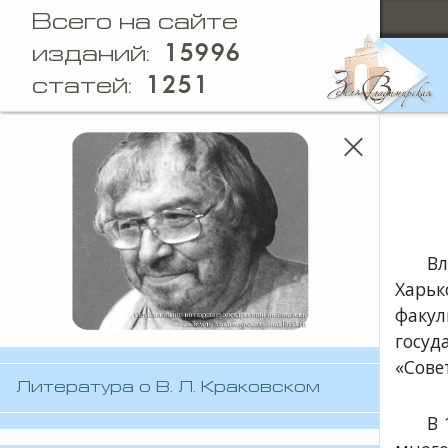
Всего на сайте
15996
изданий:
1251
статей:
Вл
Харьк
факул
госу
«Сове
Литература о В. Л. Краковском
В 