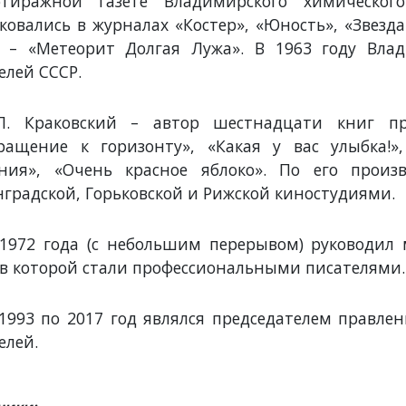
отиражной газете Владимирского химическог
ковались в журналах «Костер», «Юность», «Звезда
а – «Метеорит Долгая Лужа». В 1963 году Вл
елей СССР.
.Л. Краковский – автор шестнадцати книг п
ращение к горизонту», «Какая у вас улыбка!»
ения», «Очень красное яблоко». По его прои
градской, Горьковской и Рижской киностудиями.
1972 года (с небольшим перерывом) руководил
в которой стали профессиональными писателями.
1993 по 2017 год являлся председателем правле
елей.