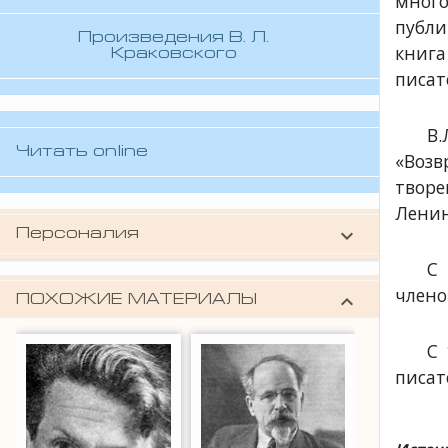
мног
публи
Произведения В. Л.
книг
Краковского
писат
В
Читать online
«Возв
твор
Ленин
keyboard_arrow_down
Персоналия
Краковский Владимир Лазаревич
С 
(писатель, член Союза писателей России)
члено
keyboard_arrow_down
ПОХОЖИЕ МАТЕРИАЛЫ
С 
писат