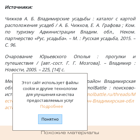
Источники:
Чижков А. Б. Владимирские усадьбы : каталог с картой
расположения усадеб / А. Б. Чижков, Е. А. Графова ; Ком.
по туризму Администрации Владим. обл., Неком.
партнерство «Рус. усадьба». – М. : Русская усадьба, 2015. –
С. 96.
Очарование Юрьевского Ополья : прогулки и
путешествия / [авт.-сост. Г. Г. Мозгова]. – Владимир :
Новости, 2005. – 225, [14] с.
Местечко Лучки Юрьев-Польский район Владимирская
Этот сайт использует файлы
область. – Текст: электронный // SmolBattle : поисково-
cookie и другие технологии
исторический форум. – URL:
https://smolbattle.ru/threads/М
для улучшения качества
предоставляемых услуг
естечко-Лучки-Юрьев-Польский-район-Владимирская-обл
Подробнее
асть.63412/
(21.01.2022).
Понятно
Похожие материалы