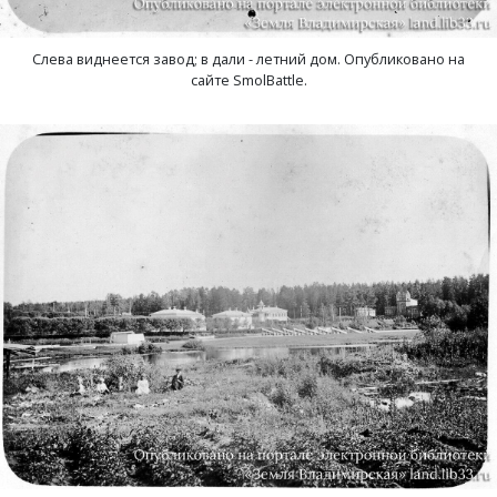
Лубенкино, деревня
Слева виднеется завод; в дали - летний дом. Опубликовано на
сайте SmolBattle.
Лубенцы, деревня
Лужки, деревня
Макариха, деревня
Малое Урсово болото, посёлок
Марьинка, деревня
Машки, деревня
Микшино, деревня