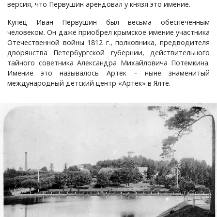
версия, что Первушин арендовал у князя это имение.
Шатнево, деревня
Каменово, деревня
Санаторий имени Абельмана, поселок
Черсево, село
Янево, село
Купец Иван Первушин был весьма обеспеченным
человеком. Он даже приобрел крымское имение участника
Швариха, деревня
Камешково, город
Санниково, село
Южный, поселок
Отечественной войны 1812 г., полковника, предводителя
дворянства Петербургской губернии, действительного
тайного советника Александра Михайловича Потемкина.
Карякино, деревня
Сенино, деревня
Имение это называлось Артек – ныне знаменитый
международный детский центр «Артек» в Ялте.
Кижаны, деревня
Сергейцево, деревня
Кирюшино, деревня
Смехра, деревня
Коверино, село
Смолино, село
Колосово, деревня
Тынцы, село
Константиновка, деревня
Федотово, деревня
Краснознаменский, поселок
Федуриха, деревня