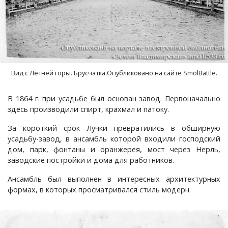
Семенигино, деревня
Семинова гора, погост
Вид с Летней горы. Брусчатка.Опубликовано на сайте SmolBattle.
Сергеиха, деревня
В 1864 г. при усадьбе был основан завод. Первоначально
Сереброво, деревня
здесь производили спирт, крахмал и патоку.
Симаково, деревня
За короткий срок Лучки превратились в обширную
усадьбу-завод, в ансамбль которой входили господский
дом, парк, фонтаны и оранжерея, мост через Нерль,
Симоново, деревня
заводские постройки и дома для работников.
Сосновка, деревня
Ансамбль был выполнен в интересных архитектурных
формах, в которых просматривался стиль модерн.
Старая Никола, погост