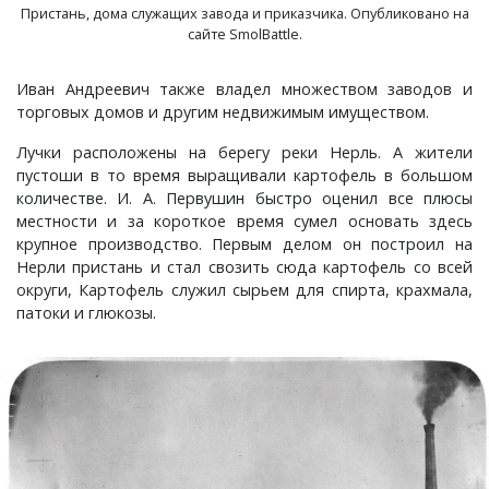
Мирный, поселок
Пристань, дома служащих завода и приказчика. Опубликовано на
сайте SmolBattle.
Мишнево, деревня
Иван Андреевич также владел множеством заводов и
торговых домов и другим недвижимым имуществом.
Мокеево, деревня
Лучки расположены на берегу реки Нерль. А жители
пустоши в то время выращивали картофель в большом
Мостцы, село
количестве. И. А. Первушин быстро оценил все плюсы
местности и за короткое время сумел основать здесь
Назарово, деревня
крупное производство. Первым делом он построил на
Нерли пристань и стал свозить сюда картофель со всей
округи, Картофель служил сырьем для спирта, крахмала,
Неверково, деревня
патоки и глюкозы.
Нерлинка, деревня
Нестерково, деревня
Новая Печуга, деревня