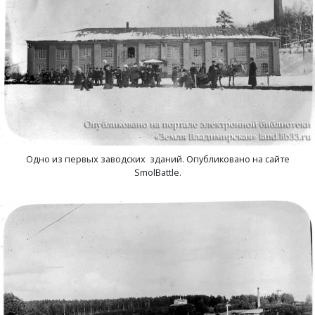
Новки, поселок
Новосёлка, деревня
Остров, деревня
Палашкино, село
Патакино, село
Одно из первых заводских зданий. Опубликовано на сайте
SmolBattle.
Пенкино, деревня
Пигасово, деревня
Пирогово, деревня
Пищихино , деревня