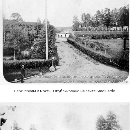
Ступино, деревня
Суслово, деревня
Сынково, деревня
Тереховицы, деревня
Тынцы, село
Усолье, село
Фомиха, село
Парк, пруды и мосты. Опубликовано на сайте SmolBattle.
Харламово, деревня
Чешково, деревня