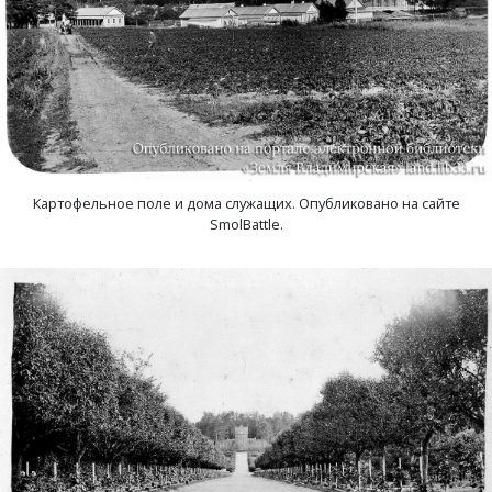
Плясицыно, деревня
Пожарницы, деревня
Полушино, деревня
Картофельное поле и дома служащих. Опубликовано на сайте
Приволье, деревня
SmolBattle.
Ручкино, деревня
Рябиновка, деревня
Ряхово, село
Санаторий имени Ленина, поселок
Саулово, деревня