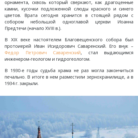
орнамента, сквозь который сверкают, как драгоценные
Шатнево, деревня
Каменово, деревня
Санаторий имени Абельмана, поселок
Черсево, село
Янево, село
камни, кусочки подложенной слюды красного и синего
цветов. Врата сегодня хранится в стоящей рядом с
собором небольшой одноглавой церкви Иоанна
Швариха, деревня
Камешково, город
Санниково, село
Южный, поселок
Предтечи (начало XVIII в.).
В XIX веке настоятелем Благовещенского собора был
Карякино, деревня
Сенино, деревня
протоиерей Иван Исидорович Саваренский. Его внук –
Федор Петрович Саваренский
, стал выдающимся
Кижаны, деревня
Сергейцево, деревня
инженером-геологом и гидрогеологом.
В 1930-е годы судьба храма не раз могла закончиться
Кирюшино, деревня
Смехра, деревня
печально. В итоге в нем разместили зернохранилище, а в
1934 г. закрыли.
Коверино, село
Смолино, село
Колосово, деревня
Тынцы, село
Константиновка, деревня
Федотово, деревня
Краснознаменский, поселок
Федуриха, деревня