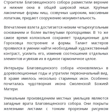
Строители Благовещенского собора разместили верхние
Ставрово, деревня
Ивашково, деревня
Овсянниково, деревня
Репино, село
Хоробрицы, деревня
Сушнево-1, поселок
Спасское, село
Хохловка, деревня
Спасское, село
Чураково, деревня
и нижние окна в общей широкой нише. Крупные
лаконичные формы ниш, созвучных широким, массивным
Станки, село
Ивишенье, деревня
Озерки, деревня
Савково, деревня
Чаадаево, село
Ставрово, поселок
Языково, село
Суздаль, город
Шихобалово, село
лопаткам, придают сооружению монументальность.
Впечатление взлета достигается низким четырехугольным
Степанцево, село
Имени Артема, поселок
Осипово, село
Селино, деревня
Ундол, село
Суромна, село
Энтузиаст, село
основанием и более вытянутыми пропорциями. В то же
самое время колокольня сохраняет традиционные для
Ступицы, деревня
имени Горького, поселок
Петровское, деревня
Синжаны, село
Фетинино, село
Сущево, деревня
Юрьев-Польский, город
Гороховца построение и формы. Талант мастеров
проявился в умении найти необходимый художественный
контраст, усилить его, изменив соотношения отдельных
Табачиха, деревня
имени Карла Маркса, поселок
Плесец, село
Славцево, село
Черкутино, село
Улово, село
Ярдениха, деревня
элементов и увязав их в единое гармоничное целое.
Интерьеры Благовещенского собора «поновлялись» в
Тополевка, деревня
имени Красина, поселок
Пустынка, деревня
Толстиково, деревня
Чижово, деревня
Филиппуши, деревня
дореволюционные годы и утратили первоначальный вид.
В храме имелось несколько старинных икон. Особенно
Троицкое-Татарово, село
Имени М. В. Фрунзе, посёлок
Репники, деревня
Тургенево, деревня
Юрино, деревня
Цибеево, село
почиталась чудотворная икона Смоленской Божией
Матери.
Харино, деревня
имени С. М. Кирова, поселок
Русино, село
Урваново, село
Черниж, село
Уникальным произведением местных умельцев являются
западные врата Благовещенского собора. Они покрыты
Хотиловка, деревня
Истомино, деревня
Ручьи, деревня
Усад, деревня
Якиманское, село
железными листами с тонким прорезным рисунком