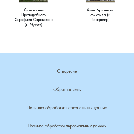
Ступино, деревня
Храм во имя
Храм Архангела
Преподобного
Михаила (г.
Суслово, деревня
Серафима Саровского
Владимир)
(г. Муром)
Сынково, деревня
Тереховицы, деревня
Тынцы, село
О портале
Усолье, село
Обратная связь
Фомиха, село
Политика обработки персональных данных
Харламово, деревня
Чешково, деревня
Правила обработки персональных данных