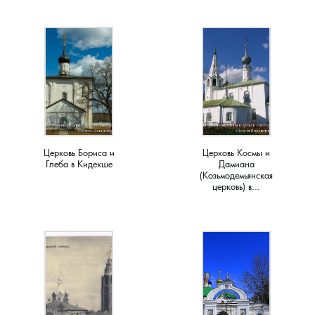
Новки, поселок
Новосёлка, деревня
Остров, деревня
Палашкино, село
Церковь Бориса и
Церковь Космы и
Патакино, село
Глеба в Кидекше
Дамиана
(Козьмодемьянская
церковь) в...
Пенкино, деревня
Пигасово, деревня
Пирогово, деревня
Пищихино , деревня