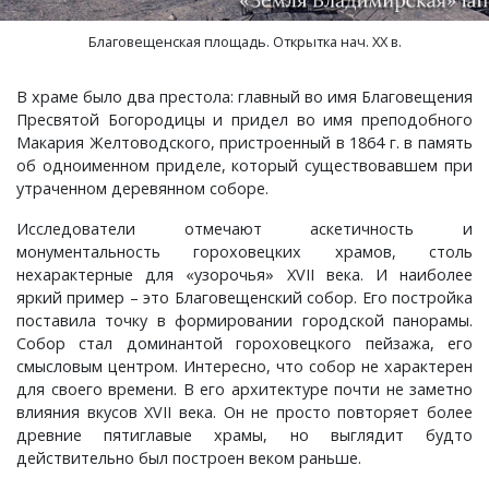
Слотино, село
Паустово, деревня
Фролово, урочище
Старково, деревня
Горки, село
Малышево, село
Новобусино, деревня
Лужки, деревня
Новоселки, село
Матренино, село
Лучинское, деревня
Овсяниково, деревня
Новое, село
Перелоги, село
Благовещенская площадь. Открытка нач. ХХ в.
Сорокина, деревня
Пески, деревня
Чулково, поселок
Таланово, деревня
Городок, деревня
Маринино, село
Новофетинино, деревня
Ляхи, село
Окулово, деревня
Мышлино, деревня
Некрасиха, деревня
Передел, деревня
Павловское, село
Петрушино, деревня
В храме было два престола: главный во имя Благовещения
Старова, деревня
Пировы-Городищи, село
Шубино, деревня
Тасинский Бор, поселок
Гусево, деревня
Марьино, село
Раздолье, поселок
Максимово, деревня
Орлово, деревня
Нагорный, поселок
Одерихино, деревня
Погребищи, деревня
Петраково, село
Подолец, село
Пресвятой Богородицы и придел во имя преподобного
Макария Желтоводского, пристроенный в 1864 г. в память
об одноименном приделе, который существовавшем при
Таратина, деревня
Плосково, деревня
Уршельский, поселок
Давыдово, село
Медуши, погост
Снегирево, село
Меленки, город
Панфилово, село
Пекша, деревня
Орехово, село
Полхово, село
Подберезье, село
Пречистая Гора, село
утраченном деревянном соборе.
Исследователи отмечают аскетичность и
Чернецкое, село
Путятино, деревня
Цикуль, село
Дворики, деревня
Мелехово, поселок
Тимошкино, село
Мильдево, деревня
Пестенькино, деревня
Перново, деревня
Перебор, деревня
Разлукино, деревня
Порецкое, село
Ратислово, село
монументальность гороховецких храмов, столь
нехарактерные для «узорочья» XVII века. И наиболее
Шарапово, деревня
Раменье, деревня
Шевертни, деревня
Дмитриково, деревня
Меховицы, село
Тонково, деревня
Окшово, деревня
Савково, деревня
Петушки, город
Прокошиха, деревня
Рычково, деревня
Пустой Ярославль, деревня
Сима, село
яркий пример – это Благовещенский собор. Его постройка
поставила точку в формировании городской панорамы.
Шеина, деревня
Сарыево, село
Якимец, поселок
Епишово, деревня
Милиново, село
Флорищи, село
Песочная, деревня
Саксино, деревня
Покров, город
Рождествено, село
Сеславское, село
Романово, село
Федоровское, село
Собор стал доминантой гороховецкого пейзажа, его
смысловым центром. Интересно, что собор не характерен
для своего времени. В его архитектуре почти не заметно
Шимонова, деревня
Сергеево, деревня
Зауичье, деревня
Мисайлово, деревня
Просеницы, село
Талызино, деревня
Старые Омутищи, деревня
Семеновское, село
Спас-Купалище, село
Садовый, поселок
Федосьино, село
влияния вкусов XVII века. Он не просто повторяет более
древние пятиглавые храмы, но выглядит будто
Юрцево, деревня
Сергиевы Горки, село
Ивановская, деревня
Новый, поселок
Пьянгус, село
Татарово, село
Старые Петушки, деревня
Собинка, город
Судогда, город
Сновицы, село
Чувашиха, деревня
действительно был построен веком раньше.