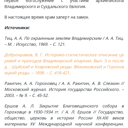
первое богослужение с участием архиепископа
Владимирского и Суздальского Евлогия.
Лубенкино, деревня
В настоящее время храм заперт на замок.
Источники:
Лубенцы, деревня
Тиц, А. А. По окраинным землям Владимирским / А. А. Тиц.
Лужки, деревня
– М. : Искусство, 1969. – С. 121.
Добронравов, В. Г. Историко-статистическое описание це
Макариха, деревня
рквей и приходов Владимирской епархии. Вып. 5 и после
д. : Шуйский и Ковровский уезды. Вязниковский и Горохов
ецкий уезды. – 1898. – С. 418-421.
Малое Урсово болото, посёлок
Ракитин, А. А. Гороховец / А. А. Ракитин, А. В. Слезкин //
Марьинка, деревня
Московский журнал. История государства Российского. –
2003. – № 9. – С. 45-52.
Машки, деревня
Ершов А. Л. Закрытие Благовещенского собора в
Гороховце в 1930-1934 гг. / А. Л. Ершов // Государство,
Микшино, деревня
общество, церковь в истории России ХХ-XXI веков
материалы XV Международной научной конференции.