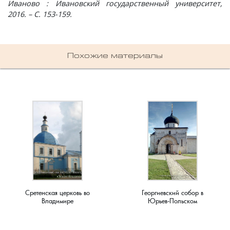
Иваново : Ивановский государственный университет,
Мирный, поселок
2016. – С. 153-159.
Мишнево, деревня
Похожие материалы
Мокеево, деревня
Мостцы, село
Назарово, деревня
Неверково, деревня
Нерлинка, деревня
Нестерково, деревня
Сретенская церковь во
Георгиевский собор в
Владимире
Юрьев-Польском
Новая Печуга, деревня