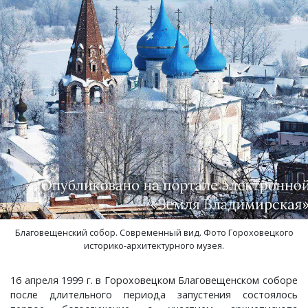
Краснораменье, деревня
Хорятино, деревня
Круглово, село
Ченцы, деревня
Крутово, деревня
Шушерино, деревня
Куницыно, дерервня
Эсино, деревня
Курменёво, деревня
Лаптево, село
Благовещенский собор. Современный вид. Фото Гороховецкого
Лезжени, деревня
историко-архитектурного музея.
Леонтьево, село
16 апреля 1999 г. в Гороховецком Благовещенском соборе
после длительного периода запустения состоялось
Лошаиха, деревня