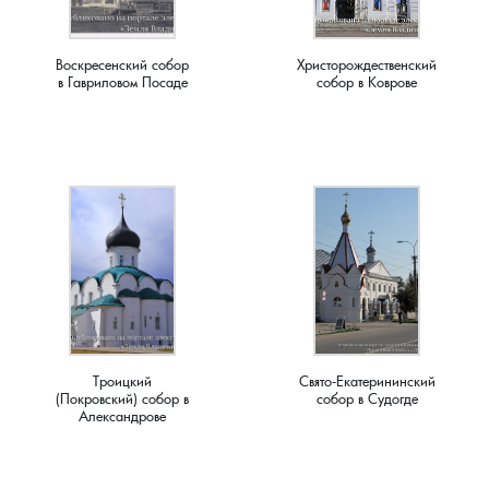
Плясицыно, деревня
Воскресенский собор
Христорождественский
в Гавриловом Посаде
собор в Коврове
Пожарницы, деревня
Полушино, деревня
Приволье, деревня
Ручкино, деревня
Рябиновка, деревня
Ряхово, село
Троицкий
Свято-Екатерининский
(Покровский) собор в
собор в Судогде
Александрове
Санаторий имени Ленина, поселок
Саулово, деревня