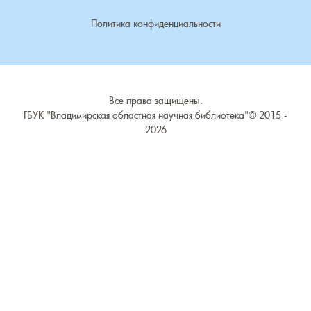
Чистуха, село
Политика конфиденциальности
Шелухино, деревня
Шухурдино, деревня
Все права защищены.
ГБУК "Владимирская областная научная библиотека"©
2015 -
Щекино, деревня
2026
Эдемское, село
Юрятино, деревня