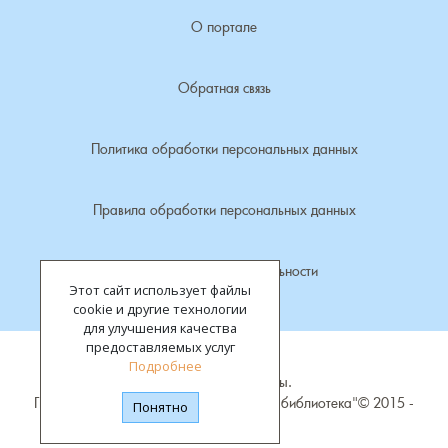
О портале
Краснораменье, деревня
Хорятино, деревня
Обратная связь
Круглово, село
Ченцы, деревня
Крутово, деревня
Шушерино, деревня
Политика обработки персональных данных
Куницыно, дерервня
Эсино, деревня
Правила обработки персональных данных
Курменёво, деревня
Политика конфиденциальности
Этот сайт использует файлы
Лаптево, село
cookie и другие технологии
для улучшения качества
Лезжени, деревня
предоставляемых услуг
Подробнее
Все права защищены.
Леонтьево, село
ГБУК "Владимирская областная научная библиотека"©
2015 -
Понятно
2026
Лошаиха, деревня