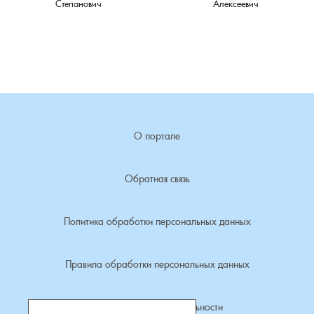
Ступино, деревня
Степанович
Алексеевич
Суслово, деревня
Сынково, деревня
Тереховицы, деревня
О портале
Тынцы, село
Обратная связь
Усолье, село
Фомиха, село
Политика обработки персональных данных
Харламово, деревня
Правила обработки персональных данных
Чешково, деревня
Политика конфиденциальности