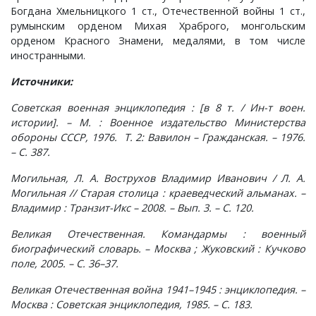
Богдана Хмельницкого 1 ст., Отечественной войны 1 ст.,
румынским орденом Михая Храброго, монгольским
Лубенкино, деревня
орденом Красного Знамени, медалями, в том числе
иностранными.
Лубенцы, деревня
Источники:
Советская военная энциклопедия : [в 8 т. / Ин-т воен.
Лужки, деревня
истории]. – М. : Военное издательство Министерства
обороны СССР, 1976. Т. 2: Вавилон – Гражданская. – 1976.
Макариха, деревня
– С. 387.
Могильная, Л. А. Вострухов Владимир Иванович / Л. А.
Малое Урсово болото, посёлок
Могильная // Старая столица : краеведческий альманах. –
Владимир : Транзит-Икс – 2008. – Вып. 3. – С. 120.
Марьинка, деревня
Великая Отечественная. Командармы : военный
биографический словарь. – Москва ; Жуковский : Кучково
Машки, деревня
поле, 2005. – С. 36–37.
Микшино, деревня
Великая Отечественная война 1941–1945 : энциклопедия. –
Москва : Советская энциклопедия, 1985. – С. 183.