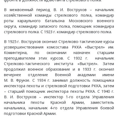
Слотино, село
Паустово, деревня
Фролово, урочище
Старково, деревня
Горки, село
Малышево, село
Новобусино, деревня
Лужки, деревня
Новоселки, село
Матренино, село
Лучинское, деревня
Овсяниково, деревня
Новое, село
Перелоги, село
В межвоенный период В. И. Вострухов – начальник
хозяйственной команды стрелкового полка, командир
Сорокина, деревня
Пески, деревня
Чулково, поселок
Таланово, деревня
Городок, деревня
Маринино, село
Новофетинино, деревня
Ляхи, село
Окулово, деревня
Мышлино, деревня
Некрасиха, деревня
Передел, деревня
Павловское, село
Петрушино, деревня
роты караульного батальона Московского военного
округа, командир запасного полка, помощник командира
Старова, деревня
Пировы-Городищи, село
Шубино, деревня
Тасинский Бор, поселок
Гусево, деревня
Марьино, село
Раздолье, поселок
Максимово, деревня
Орлово, деревня
Нагорный, поселок
Одерихино, деревня
Погребищи, деревня
Петраково, село
Подолец, село
стрелкового полка. С 1923 г. командир стрелкового полка.
В 1925 г. Вострухов окончил Стрелково-тактические курсы
Таратина, деревня
Плосково, деревня
Уршельский, поселок
Давыдово, село
Медуши, погост
Снегирево, село
Меленки, город
Панфилово, село
Пекша, деревня
Орехово, село
Полхово, село
Подберезье, село
Пречистая Гора, село
усовершенствования комсостава РККА «Выстрел» им.
Коминтерна, по окончании назначен старшим
Чернецкое, село
Путятино, деревня
Цикуль, село
Дворики, деревня
Мелехово, поселок
Тимошкино, село
Мильдево, деревня
Пестенькино, деревня
Перново, деревня
Перебор, деревня
Разлукино, деревня
Порецкое, село
Ратислово, село
преподавателем этих курсов. С 1932 г. начальник
Стрелково-тактического института «Выстрел». Затем
Шарапово, деревня
Раменье, деревня
Шевертни, деревня
Дмитриково, деревня
Меховицы, село
Тонково, деревня
Окшово, деревня
Савково, деревня
Петушки, город
Прокошиха, деревня
Рычково, деревня
Пустой Ярославль, деревня
Сима, село
продолжил военное образование и в 1933 г. окончил
вечернее отделение Военной академии имени
М. В. Фрунзе. С 1934 г. занимал должность помощника
Шеина, деревня
Сарыево, село
Якимец, поселок
Епишово, деревня
Милиново, село
Флорищи, село
Песочная, деревня
Саксино, деревня
Покров, город
Рождествено, село
Сеславское, село
Романово, село
Федоровское, село
инспектора пехоты и стрелковой подготовки РККА, затем
– старший помощник инспектора пехоты РККА. С 1940 г.
Шимонова, деревня
Сергеево, деревня
Зауичье, деревня
Мисайлово, деревня
Просеницы, село
Талызино, деревня
Старые Омутищи, деревня
Семеновское, село
Спас-Купалище, село
Садовый, поселок
Федосьино, село
В. И. Вострухов – инспектор 1-го отдела Управления
начальника пехоты Красной Армии, заместитель
начальника, начальник 4-го отдела Управления боевой
Юрцево, деревня
Сергиевы Горки, село
Ивановская, деревня
Новый, поселок
Пьянгус, село
Татарово, село
Старые Петушки, деревня
Собинка, город
Судогда, город
Сновицы, село
Чувашиха, деревня
подготовки Красной Армии.