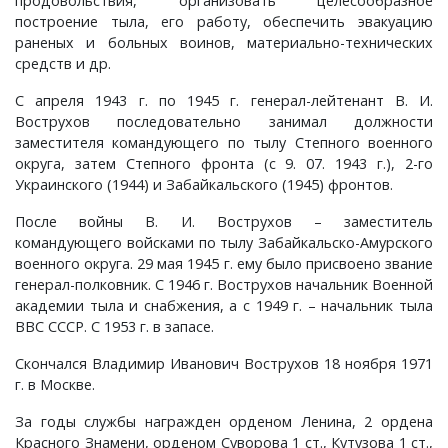
продовольствия, организовать целесообразное
построение тыла, его работу, обеспечить эвакуацию
Краснораменье, деревня
Хорятино, деревня
раненых и больных воинов, материально-технических
средств и др.
Круглово, село
Ченцы, деревня
С апреля 1943 г. по 1945 г. генерал-лейтенант В. И.
Вострухов последовательно занимал должности
Крутово, деревня
Шушерино, деревня
заместителя командующего по тылу Степного военного
округа, затем Степного фронта (с 9. 07. 1943 г.), 2-го
Украинского (1944) и Забайкальского (1945) фронтов.
Куницыно, дерервня
Эсино, деревня
После войны В. И. Вострухов – заместитель
командующего войсками по тылу Забайкальско-Амурского
Курменёво, деревня
военного округа. 29 мая 1945 г. ему было присвоено звание
генерал-полковник. С 1946 г. Вострухов начальник Военной
Лаптево, село
академии тыла и снабжения, а с 1949 г. – начальник тыла
ВВС СССР. С 1953 г. в запасе.
Лезжени, деревня
Скончался Владимир Иванович Вострухов 18 ноября 1971
г. в Москве.
Леонтьево, село
За годы службы награжден орденом Ленина, 2 ордена
Красного Знамени, орденом Суворова 1 ст., Кутузова 1 ст.,
Лошаиха, деревня