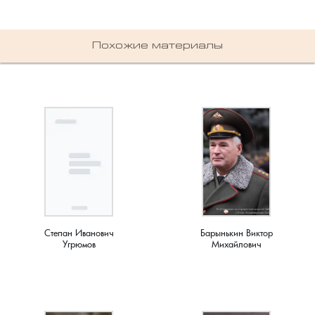
Мирный, поселок
Мишнево, деревня
Похожие материалы
Мокеево, деревня
Мостцы, село
Назарово, деревня
Неверково, деревня
Нерлинка, деревня
Степан Иванович
Барынькин Виктор
Угрюмов
Михайлович
Нестерково, деревня
Новая Печуга, деревня