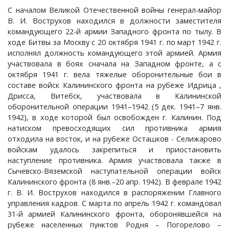
Ставрово, деревня
Ивашково, деревня
Овсянниково, деревня
Репино, село
Хоробрицы, деревня
Сушнево-1, поселок
Спасское, село
Хохловка, деревня
Спасское, село
Чураково, деревня
С началом Великой Отечественной войны генерал-майор
В. И. Вострухов находился в должности заместителя
командующего 22-й армии Западного фронта по тылу. В
Станки, село
Ивишенье, деревня
Озерки, деревня
Савково, деревня
Чаадаево, село
Ставрово, поселок
Языково, село
Суздаль, город
Шихобалово, село
ходе Битвы за Москву с 20 октября 1941 г. по март 1942 г.
исполнял должность командующего этой армией. Армия
Степанцево, село
Имени Артема, поселок
Осипово, село
Селино, деревня
Ундол, село
Суромна, село
Энтузиаст, село
участвовала в боях сначала на Западном фронте, а с
октября 1941 г. вела тяжелые оборонительные бои в
составе войск Калининского фронта на рубеже Идрица ,
Ступицы, деревня
имени Горького, поселок
Петровское, деревня
Синжаны, село
Фетинино, село
Сущево, деревня
Юрьев-Польский, город
Дрисса, Витебск, участвовала в Калининской
оборонительной операции 1941–1942 (5 дек. 1941–7 янв.
Табачиха, деревня
имени Карла Маркса, поселок
Плесец, село
Славцево, село
Черкутино, село
Улово, село
Ярдениха, деревня
1942), в ходе которой был освобожден г. Калинин. Под
натиском превосходящих сил противника армия
отходила на восток, и на рубеже Осташков - Селижарово
Тополевка, деревня
имени Красина, поселок
Пустынка, деревня
Толстиково, деревня
Чижово, деревня
Филиппуши, деревня
войскам удалось закрепиться и приостановить
наступление противника. Армия участвовала также в
Троицкое-Татарово, село
Имени М. В. Фрунзе, посёлок
Репники, деревня
Тургенево, деревня
Юрино, деревня
Цибеево, село
Сычевско-Вяземской наступательной операции войск
Калининского фронта (8 янв.–20 апр. 1942). В феврале 1942
Харино, деревня
имени С. М. Кирова, поселок
Русино, село
Урваново, село
Черниж, село
г. В. И. Вострухов находился в распоряжении Главного
управления кадров. С марта по апрель 1942 г. командовал
31-й армией Калининского фронта, оборонявшейся на
Хотиловка, деревня
Истомино, деревня
Ручьи, деревня
Усад, деревня
Якиманское, село
рубеже населенных пунктов Родня – Погорелово –