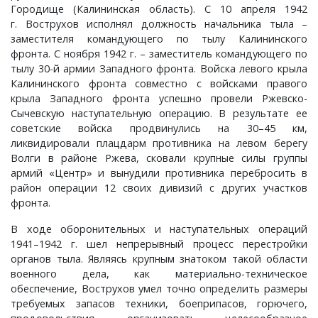
Городище (Калининская область). С 10 апреля 1942
Шатнево, деревня
Каменово, деревня
Санаторий имени Абельмана, поселок
Черсево, село
Янево, село
г. Вострухов исполнял должность начальника тыла –
заместителя командующего по тылу Калининского
фронта. С ноября 1942 г. – заместитель командующего по
Швариха, деревня
Камешково, город
Санниково, село
Южный, поселок
тылу 30-й армии Западного фронта. Войска левого крыла
Калининского фронта совместно с войсками правого
Карякино, деревня
Сенино, деревня
крыла Западного фронта успешно провели Ржевско-
Сычевскую наступательную операцию. В результате ее
советские войска продвинулись на 30–45 км,
Кижаны, деревня
Сергейцево, деревня
ликвидировали плацдарм противника на левом берегу
Волги в районе Ржева, сковали крупные силы группы
Кирюшино, деревня
Смехра, деревня
армий «Центр» и вынудили противника перебросить в
район операции 12 своих дивизий с других участков
Коверино, село
Смолино, село
фронта.
В ходе оборонительных и наступательных операций
Колосово, деревня
Тынцы, село
1941–1942 г. шел непрерывный процесс перестройки
органов тыла. Являясь крупным знатоком такой области
военного дела, как материально-техническое
Константиновка, деревня
Федотово, деревня
обеспечение, Вострухов умел точно определить размеры
требуемых запасов техники, боеприпасов, горючего,
Краснознаменский, поселок
Федуриха, деревня