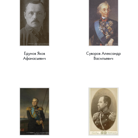
Новки, поселок
Новосёлка, деревня
Остров, деревня
Едунов Яков
Суворов Александр
Палашкино, село
Афанасьевич
Васильевич
Патакино, село
Пенкино, деревня
Пигасово, деревня
Пирогово, деревня
Пищихино , деревня