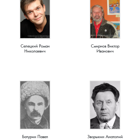
Семенигино, деревня
Семинова гора, погост
Сергеиха, деревня
Селецкий Роман
Смирнов Виктор
Николаевич
Иванович
Сереброво, деревня
Симаково, деревня
Симоново, деревня
Сосновка, деревня
Старая Никола, погост
Батурин Павел
Зворыкин Анатолий