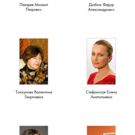
Лазарев Михаил
Дюбюк Федор
Петрович
Александрович
Плясицыно, деревня
Пожарницы, деревня
Полушино, деревня
Приволье, деревня
Ручкино, деревня
Рябиновка, деревня
Толкунова Валентина
Стефанская Елена
Георгиевна
Анатольевна
Ряхово, село
Санаторий имени Ленина, поселок
Саулово, деревня