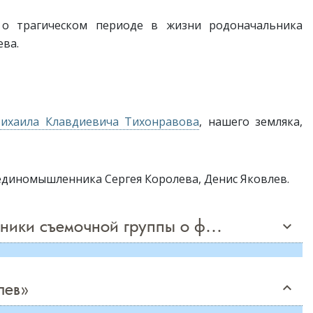
 о трагическом периоде в жизни родоначальника
ева.
ихаила Клавдиевича Тихонравова
, нашего земляка,
единомышленника Сергея Королева, Денис Яковлев.
Живые и мертвые
Женитьба
Душеч
Бальзаминова
От замысла к фильму (участники съемочной группы о фильме)
keyboard_arrow_up
лев»
keyboard_arrow_up