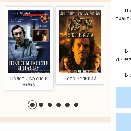
По
практи
В 
уроже
В 
Полеты во сне и
Петр Великий
Осе
наяву
коло