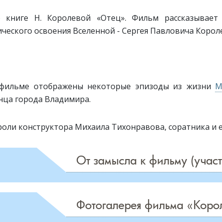
 книге Н. Королевой
«
Отец
»
. Фильм рассказывает
ческого освоения Вселенной - Сергея Павловича Корол
фильме отображены некоторые эпизоды из жизни
М
нца города Владимира.
роли конструктора Михаила Тихонравова, соратника и 
нние
Мертвые души
Князь
кола
Серебряный
Фотогалерея фильма «Коро
Режиссер Юрий Кара: