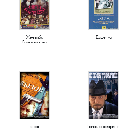
Новки, поселок
Новосёлка, деревня
Женитьба
Душечка
Остров, деревня
Бальзаминова
Палашкино, село
Патакино, село
Пенкино, деревня
Пигасово, деревня
Пирогово, деревня
Вызов
Господа-товарищи
Пищихино , деревня