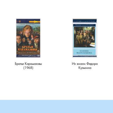
Плясицыно, деревня
Пожарницы, деревня
Полушино, деревня
Приволье, деревня
Ручкино, деревня
Братья Карамазовы
Из жизни Федора
(1968)
Кузькина
Рябиновка, деревня
Ряхово, село
Санаторий имени Ленина, поселок
Саулово, деревня