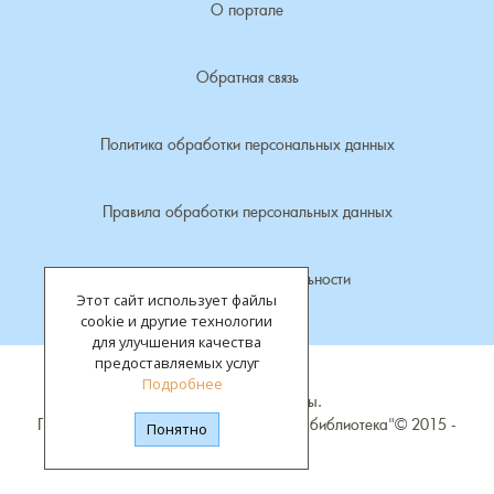
О портале
Семенигино, деревня
Обратная связь
Семинова гора, погост
Политика обработки персональных данных
Сергеиха, деревня
Правила обработки персональных данных
Сереброво, деревня
Симаково, деревня
Политика конфиденциальности
Этот сайт использует файлы
cookie и другие технологии
Симоново, деревня
для улучшения качества
предоставляемых услуг
Подробнее
Сосновка, деревня
Все права защищены.
ГБУК "Владимирская областная научная библиотека"©
2015 -
Понятно
Старая Никола, погост
2026