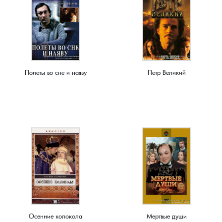
Лубенкино, деревня
Лубенцы, деревня
Полеты во сне и наяву
Петр Великий
Лужки, деревня
Макариха, деревня
Малое Урсово болото, посёлок
Марьинка, деревня
Машки, деревня
Микшино, деревня
Осенние колокола
Мертвые души