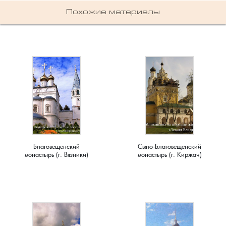
Похожие материалы
Семенигино, деревня
Семинова гора, погост
Сергеиха, деревня
Сереброво, деревня
Симаково, деревня
Благовещенский
Свято-Благовещенский
Симоново, деревня
монастырь (г. Вязники)
монастырь (г. Киржач)
Сосновка, деревня
Старая Никола, погост