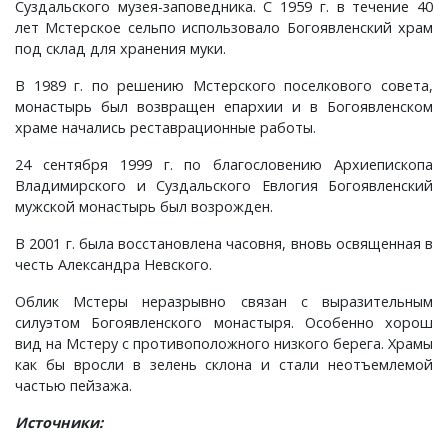
Суздальского музея-заповедника. С 1959 г. в течение 40
Новки, поселок
лет Мстерское сельпо использовало Богоявленский храм
под склад для хранения муки.
Новосёлка, деревня
В 1989 г. по решению Мстерского поселкового совета,
монастырь был возвращен епархии и в Богоявленском
Остров, деревня
храме начались реставрационные работы.
24 сентября 1999 г. по благословению Архиепископа
Палашкино, село
Владимирского и Суздальского Евлогия Богоявленский
мужской монастырь был возрожден.
Патакино, село
В 2001 г. была восстановлена часовня, вновь освященная в
честь Александра Невского.
Пенкино, деревня
Облик Мстеры неразрывно связан с выразительным
силуэтом Богоявленского монастыря. Особенно хорош
Пигасово, деревня
вид на Мстеру с противоположного низкого берега. Храмы
как бы вросли в зелень склона и стали неотъемлемой
Пирогово, деревня
частью пейзажа.
Источники:
Пищихино , деревня