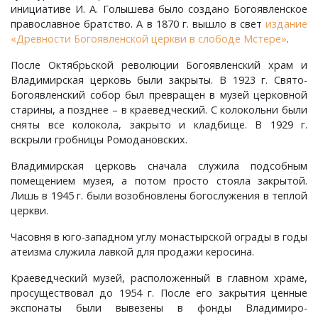
Мирный, поселок
инициативе И. А. Голышева было создано Богоявленское
православное братство. А в 1870 г. вышло в свет
издание
«Древности Богоявленской церкви в слободе Мстере»
.
Мишнево, деревня
После Октябрьской революции Богоявленский храм и
Владимирская церковь были закрыты. В 1923 г. Свято-
Мокеево, деревня
Богоявленский собор был превращен в музей церковной
старины, а позднее – в краеведческий. С колокольни были
Мостцы, село
сняты все колокола, закрыто и кладбище. В 1929 г.
вскрыли гробницы Ромодановских.
Назарово, деревня
Владимирская церковь сначала служила подсобным
помещением музея, а потом просто стояла закрытой.
Неверково, деревня
Лишь в 1945 г. были возобновлены богослужения в теплой
церкви.
Нерлинка, деревня
Часовня в юго-западном углу монастырской ограды в годы
атеизма служила лавкой для продажи керосина.
Нестерково, деревня
Краеведческий музей, расположенный в главном храме,
просуществовал до 1954 г. После его закрытия ценные
Новая Печуга, деревня
экспонаты были вывезены в фонды Владимиро-