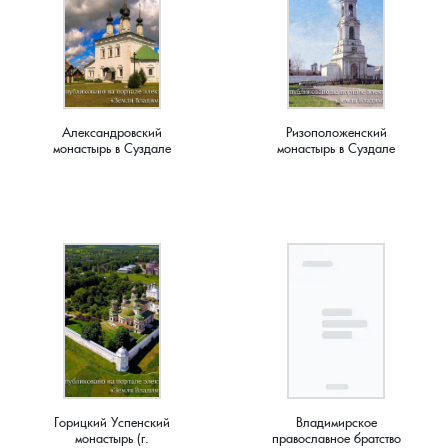
Ступино, деревня
Суслово, деревня
Сынково, деревня
Александровский
Ризоположенский
монастырь в Суздале
монастырь в Суздале
Тереховицы, деревня
Тынцы, село
Усолье, село
Фомиха, село
Харламово, деревня
Чешково, деревня
Горицкий Успенский
Владимирское
монастырь (г.
православное братство