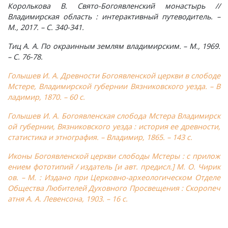
Королькова В. Свято-Богоявленский монастырь //
Владимирская область : интерактивный путеводитель. –
Плясицыно, деревня
М., 2017. – С. 340-341.
Пожарницы, деревня
Тиц А. А. По окраинным землям владимирским. – М., 1969.
– С. 76-78.
Полушино, деревня
Голышев И. А. Древности Богоявленской церкви в слободе
Мстере, Владимирской губернии Вязниковского уезда. – В
Приволье, деревня
ладимир, 1870. – 60 с.
Голышев И. А. Богоявленская слобода Мстера Владимирск
Ручкино, деревня
ой губернии, Вязниковского уезда : история ее древности,
статистика и этнография. – Владимир, 1865. – 143 с.
Рябиновка, деревня
Иконы Богоявленской церкви слободы Мстеры : с прилож
ением фототипий / издатель [и авт. предисл.] М. О. Чирик
Ряхово, село
ов. – М. : Издано при Церковно-археологическом Отделе
Общества Любителей Духовного Просвещения : Скоропеч
Санаторий имени Ленина, поселок
атня А. А. Левенсона, 1903. – 16 с.
Саулово, деревня