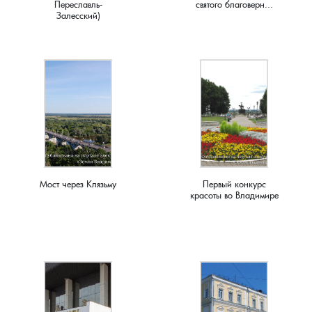
Переславль-
святого благоверн...
Чистуха, село
Залесский)
Шелухино, деревня
Шухурдино, деревня
Щекино, деревня
Эдемское, село
Мост через Клязьму
Первый конкурс
Юрятино, деревня
красоты во Владимире