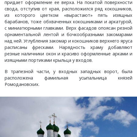
придает оформление ее верха. На покатой поверхности
Ставрово, деревня
Ивашково, деревня
Овсянниково, деревня
Репино, село
Хоробрицы, деревня
Сушнево-1, поселок
Спасское, село
Хохловка, деревня
Спасское, село
Чураково, деревня
свода, отступив от края, расположился ряд кокошников,
из которого цветком «вырастают» пять изящных
Станки, село
Ивишенье, деревня
Озерки, деревня
Савково, деревня
Чаадаево, село
Ставрово, поселок
Языково, село
Суздаль, город
Шихобалово, село
барабанов, тоже обхваченных кокошниками и аркатурой,
с миниатюрными главками. Верх фасадов опоясан резной
орнаментальной лентой и бочкообразными закомарами
Степанцево, село
Имени Артема, поселок
Осипово, село
Селино, деревня
Ундол, село
Суромна, село
Энтузиаст, село
над ней. Углубления закомар и кокошников верхнего яруса
расписаны фресками. Нарядность храму добавляют
Ступицы, деревня
имени Горького, поселок
Петровское, деревня
Синжаны, село
Фетинино, село
Сущево, деревня
Юрьев-Польский, город
резные наличники окон и красиво оформленные арками и
изящными портиками крыльца у входов.
Табачиха, деревня
имени Карла Маркса, поселок
Плесец, село
Славцево, село
Черкутино, село
Улово, село
Ярдениха, деревня
В трапезной части, у входных западных ворот, была
расположена фамильная усыпальница князей
Тополевка, деревня
имени Красина, поселок
Пустынка, деревня
Толстиково, деревня
Чижово, деревня
Филиппуши, деревня
Ромодановских.
Троицкое-Татарово, село
Имени М. В. Фрунзе, посёлок
Репники, деревня
Тургенево, деревня
Юрино, деревня
Цибеево, село
Харино, деревня
имени С. М. Кирова, поселок
Русино, село
Урваново, село
Черниж, село
Хотиловка, деревня
Истомино, деревня
Ручьи, деревня
Усад, деревня
Якиманское, село