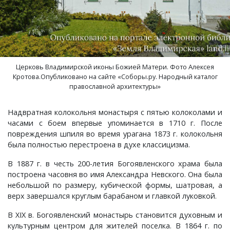
Лубенкино, деревня
Лубенцы, деревня
Церковь Владимирской иконы Божией Матери. Фото Алексея
Кротова.Опубликовано на сайте «Соборы.ру. Народный каталог
Лужки, деревня
православной архитектуры»
Макариха, деревня
Надвратная колокольня монастыря с пятью колоколами и
часами с боем впервые упоминается в 1710 г. После
Малое Урсово болото, посёлок
повреждения шпиля во время урагана 1873 г. колокольня
была полностью перестроена в духе классицизма.
Марьинка, деревня
В 1887 г. в честь 200-летия Богоявленского храма была
построена часовня во имя Александра Невского. Она была
Машки, деревня
небольшой по размеру, кубической формы, шатровая, а
верх завершался круглым барабаном и главкой луковкой.
Микшино, деревня
В ХIХ в. Богоявленский монастырь становится духовным и
культурным центром для жителей поселка. В 1864 г. по