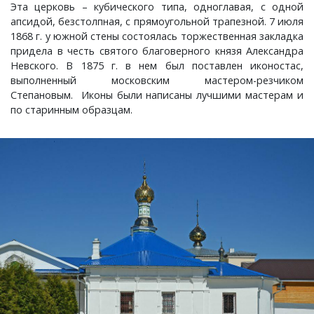
Эта церковь – кубического типа, одноглавая, с одной
апсидой, безстолпная, с прямоугольной трапезной. 7 июля
Краснораменье, деревня
Хорятино, деревня
1868 г. у южной стены состоялась торжественная закладка
придела в честь святого благоверного князя Александра
Круглово, село
Ченцы, деревня
Невского. В 1875 г. в нем был поставлен иконостас,
выполненный московским мастером-резчиком
Степановым. Иконы были написаны лучшими мастерам и
Крутово, деревня
Шушерино, деревня
по старинным образцам.
Куницыно, дерервня
Эсино, деревня
Курменёво, деревня
Лаптево, село
Лезжени, деревня
Леонтьево, село
Лошаиха, деревня