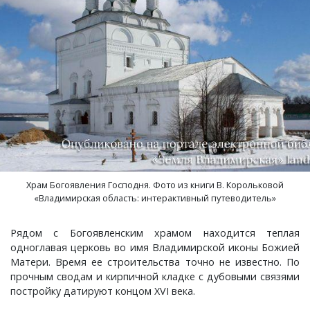
Шатнево, деревня
Каменово, деревня
Санаторий имени Абельмана, поселок
Черсево, село
Янево, село
Швариха, деревня
Камешково, город
Санниково, село
Южный, поселок
Карякино, деревня
Сенино, деревня
Кижаны, деревня
Сергейцево, деревня
Кирюшино, деревня
Смехра, деревня
Храм Богоявления Господня. Фото из книги В. Корольковой
Коверино, село
Смолино, село
«Владимирская область: интерактивный путеводитель»
Колосово, деревня
Тынцы, село
Рядом с Богоявленским храмом находится теплая
одноглавая церковь во имя Владимирской иконы Божией
Матери. Время ее строительства точно не известно. По
Константиновка, деревня
Федотово, деревня
прочным сводам и кирпичной кладке с дубовыми связями
постройку датируют концом XVI века.
Краснознаменский, поселок
Федуриха, деревня