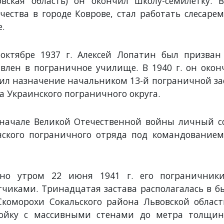
вская область) он окончил школу-семилетку. 
чества в городе Коврове, стал работать слесаре
е.
октябре 1937 г. Алексей Лопатин был призва
влен в пограничное училище. В 1940 г. он око
ил назначение начальником 13-й пограничной за
а Украинского пограничного округа.
начале Великой Отечественной войны личный со
ского пограничного отряда под командованием
ано утром 22 июня 1941 г. его пограничник
тчиками. Тринадцатая застава располагалась в б
Скоморохи Сокальского района Львовской облас
ройку с массивными стенами до метра толщи
ьков
Рябова Екатерина
Рачков Павел