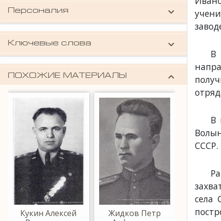
Ивано
keyboard_arrow_down
Персоналия
учени
Лопатин Алексей Васильевич (Герой
завод
Советского Союза)
keyboard_arrow_down
Ключевые слова
Герои Советского Союза
В 
напра
keyboard_arrow_down
ПОХОЖИЕ МАТЕРИАЛЫ
получ
отряд
В 
Волын
СССР.
Р
захва
села 
пост
Кукин Алексей
Жидков Петр
Шмел