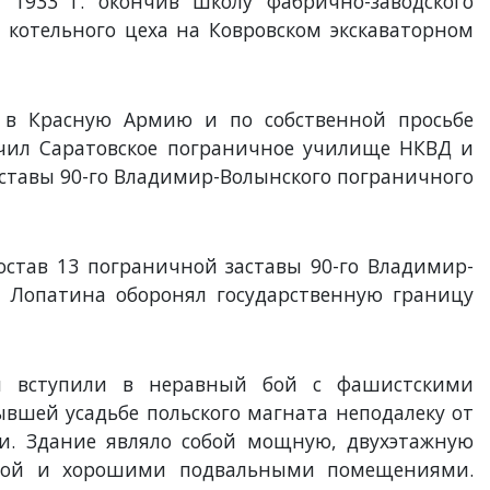
В 1933 г. окончив школу фабрично-заводского
м котельного цеха на Ковровском экскаваторном
н в Красную Армию и по собственной просьбе
нчил Саратовское пограничное училище НКВД и
ставы 90-го Владимир-Волынского пограничного
став 13 пограничной заставы 90-го Владимир-
 Лопатина оборонял государственную границу
и вступили в неравный бой с фашистскими
ывшей усадьбе польского магната неподалеку от
ти. Здание являло собой мощную, двухэтажную
ной и хорошими подвальными помещениями.
Романов Иван
Ранжев Павел
Рассказ