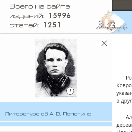
Всего на сайте
15996
изданий:
1251
статей:
Ро
Ковро
i
указа
в дру
Литература об А. В. Лопатине
Ал
дерев