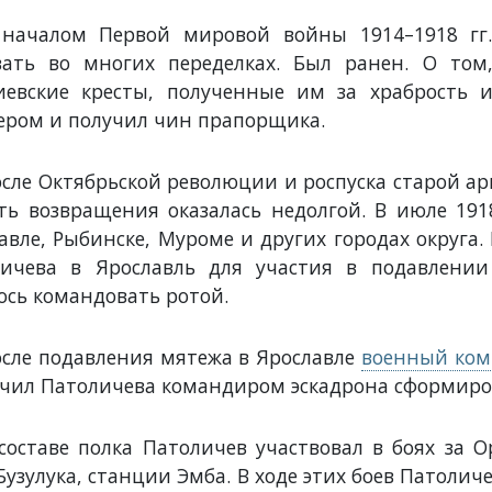
началом Первой мировой войны 1914–1918 гг.
ать во многих переделках. Был ранен. О том,
иевские кресты, полученные им за храбрость и
ером и получил чин прапорщика.
сле Октябрьской революции и роспуска старой ар
ть возвращения оказалась недолгой. В июле 19
авле, Рыбинске, Муроме и других городах округа.
ичева в Ярославль для участия в подавлении
ось командовать ротой.
сле подавления мятежа в Ярославле
военный коми
чил Патоличева командиром эскадрона сформиров
составе полка Патоличев участвовал в боях за 
езин
Паустовский
Козлов Василий
Бузулука, станции Эмба. В ходе этих боев Патолич