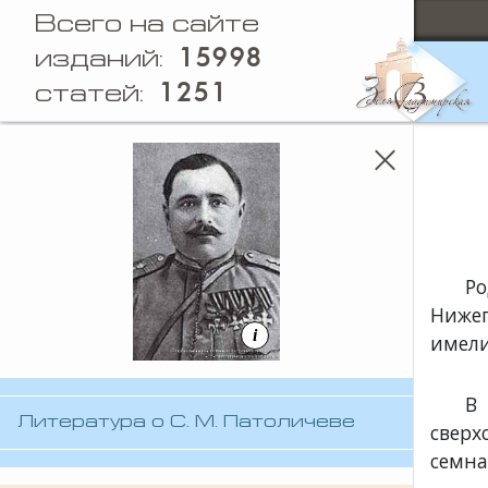
Всего на сайте
15998
изданий:
1251
статей:
Р
Нижег
i
имели
В
Литература о С. М. Патоличеве
свер
семна