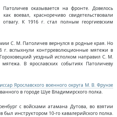
 Патоличев оказывается на фронте. Довелось
 как воевал, красноречиво свидетельствовали
 отвагу. К 1916 г. стал полным георгиевским
мии С. М. Патоличев вернулся в родные края. Но
18 г. вспыхнули контрреволюционные мятежи в
 Гороховецкий уездный исполком направил С. М.
 мятежа. В ярославских событиях Патоличеву
ссар Ярославского военного округа М. В. Фрунзе
анного в городе Шуе Владимирского полка.
Оренбург с войсками атамана Дутова, во взятии
Голованов
Агапов Гурий
Агапов Але
ев был инструктором 10-го кавалерийского полка.