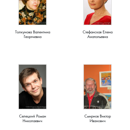
Мирный, поселок
Мишнево, деревня
Толкунова Валентина
Стефанская Елена
Мокеево, деревня
Георгиевна
Анатольевна
Мостцы, село
Назарово, деревня
Неверково, деревня
Нерлинка, деревня
Нестерково, деревня
Селецкий Роман
Смирнов Виктор
Николаевич
Иванович
Новая Печуга, деревня