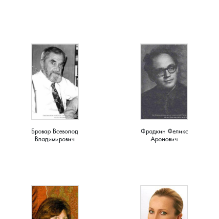
Лубенкино, деревня
Лубенцы, деревня
Лужки, деревня
Макариха, деревня
Малое Урсово болото, посёлок
Бровар Всеволод
Фрадкин Феликс
Владимирович
Аронович
Марьинка, деревня
Машки, деревня
Микшино, деревня