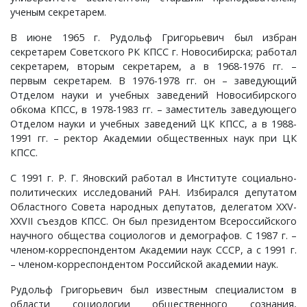
Слотино, село
Паустово, деревня
Фролово, урочище
Старково, деревня
Горки, село
Малышево, село
Новобусино, деревня
Лужки, деревня
Новоселки, село
Матренино, село
Лучинское, деревня
Овсяниково, деревня
Новое, село
Перелоги, село
ученым секретарем.
В июне 1965 г. Рудольф Григорьевич был избран
Сорокина, деревня
Пески, деревня
Чулково, поселок
Таланово, деревня
Городок, деревня
Маринино, село
Новофетинино, деревня
Ляхи, село
Окулово, деревня
Мышлино, деревня
Некрасиха, деревня
Передел, деревня
Павловское, село
Петрушино, деревня
секретарем Советского РК КПСС г. Новосибирска; работал
секретарем, вторым секретарем, а в 1968-1976 гг. –
Старова, деревня
Пировы-Городищи, село
Шубино, деревня
Тасинский Бор, поселок
Гусево, деревня
Марьино, село
Раздолье, поселок
Максимово, деревня
Орлово, деревня
Нагорный, поселок
Одерихино, деревня
Погребищи, деревня
Петраково, село
Подолец, село
первым секретарем. В 1976-1978 гг. он – заведующий
Отделом науки и учебных заведений Новосибирского
Таратина, деревня
Плосково, деревня
Уршельский, поселок
Давыдово, село
Медуши, погост
Снегирево, село
Меленки, город
Панфилово, село
Пекша, деревня
Орехово, село
Полхово, село
Подберезье, село
Пречистая Гора, село
обкома КПСС, в 1978-1983 гг. – заместитель заведующего
Отделом науки и учебных заведений ЦК КПСС, а в 1988-
1991 гг. – ректор Академии общественных наук при ЦК
Чернецкое, село
Путятино, деревня
Цикуль, село
Дворики, деревня
Мелехово, поселок
Тимошкино, село
Мильдево, деревня
Пестенькино, деревня
Перново, деревня
Перебор, деревня
Разлукино, деревня
Порецкое, село
Ратислово, село
КПСС.
С 1991 г. Р. Г. Яновский работал в Институте социально-
Шарапово, деревня
Раменье, деревня
Шевертни, деревня
Дмитриково, деревня
Меховицы, село
Тонково, деревня
Окшово, деревня
Савково, деревня
Петушки, город
Прокошиха, деревня
Рычково, деревня
Пустой Ярославль, деревня
Сима, село
политических исследований РАН. Избирался депутатом
Областного Совета народных депутатов, делегатом XXV-
Шеина, деревня
Сарыево, село
Якимец, поселок
Епишово, деревня
Милиново, село
Флорищи, село
Песочная, деревня
Саксино, деревня
Покров, город
Рождествено, село
Сеславское, село
Романово, село
Федоровское, село
XXVII съездов КПСС. Он был президентом Всероссийского
научного общества социологов и демографов. С 1987 г. –
Шимонова, деревня
Сергеево, деревня
Зауичье, деревня
Мисайлово, деревня
Просеницы, село
Талызино, деревня
Старые Омутищи, деревня
Семеновское, село
Спас-Купалище, село
Садовый, поселок
Федосьино, село
членом-корреспондентом Академии наук СССР, а с 1991 г.
– членом-корреспондентом Российской академии наук.
Юрцево, деревня
Сергиевы Горки, село
Ивановская, деревня
Новый, поселок
Пьянгус, село
Татарово, село
Старые Петушки, деревня
Собинка, город
Судогда, город
Сновицы, село
Чувашиха, деревня
Рудольф Григорьевич был известным специалистом в
области социологии общественного сознания,