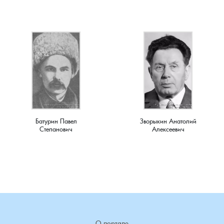
Новки, поселок
Новосёлка, деревня
Остров, деревня
Палашкино, село
Патакино, село
Батурин Павел
Зворыкин Анатолий
Степанович
Алексеевич
Пенкино, деревня
Пигасово, деревня
Пирогово, деревня
Пищихино , деревня
О портале