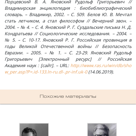
Порцевский В. А. Яновский Рудольф Григорьевич //
Владимирская энциклопедия : биобиблиографический
Шатнево, деревня
Каменово, деревня
Санаторий имени Абельмана, поселок
Черсево, село
Янево, село
словарь. – Владимир, 2002. – С. 509. Белов Ю. В. Мечтал
стать летчиком, а стал философом // Вечерний звон. –
Швариха, деревня
Камешково, город
Санниково, село
Южный, поселок
2004. – № 4. – С. 4. Яновский Р. Г. Суздальские письма Н. Д.
Кондратьева // Социологические исследования. – 2004. –
Карякино, деревня
Сенино, деревня
№ 5. – С. 10-17. Яновский Р. Г. Российская провинция в
годы Великой Отечественной войны // Безопасность
Евразии. – 2005. – № 1. – С. 23-29. Яновский Рудольф
Кижаны, деревня
Сергейцево, деревня
Григорьевич [Электронный ресурс] // Российская
Академия наук : [сайт]. – URL:
http://www.ras.ru/win/db/sho
Кирюшино, деревня
Смехра, деревня
w_per.asp?P=.id-133.ln-ru.dl-.pr-inf.uk-0
(14.06.2019).
Коверино, село
Смолино, село
Похожие материалы
Колосово, деревня
Тынцы, село
Константиновка, деревня
Федотово, деревня
Краснознаменский, поселок
Федуриха, деревня