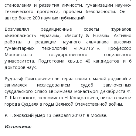
становления и развития личности, гуманизации научно-
Ставрово, деревня
Ивашково, деревня
Овсянниково, деревня
Репино, село
Хоробрицы, деревня
Сушнево-1, поселок
Спасское, село
Хохловка, деревня
Спасское, село
Чураково, деревня
технического прогресса, проблем безопасности. Он –
автор более 200 научных публикаций.
Станки, село
Ивишенье, деревня
Озерки, деревня
Савково, деревня
Чаадаево, село
Ставрово, поселок
Языково, село
Суздаль, город
Шихобалово, село
Возглавлял редакционные советы журналов
«Безопасность Евразии», «Security & Eurasia». Активно
Степанцево, село
Имени Артема, поселок
Осипово, село
Селино, деревня
Ундол, село
Суромна, село
Энтузиаст, село
работал в редакции научного альманаха высоких
гуманитарных технологий «НАВИГУТ». Профессор
Ступицы, деревня
имени Горького, поселок
Петровское, деревня
Синжаны, село
Фетинино, село
Сущево, деревня
Юрьев-Польский, город
Московского государственного социального
университета. Подготовил свыше 40 кандидатов и 6
Табачиха, деревня
имени Карла Маркса, поселок
Плесец, село
Славцево, село
Черкутино, село
Улово, село
Ярдениха, деревня
докторов наук.
Рудольф Григорьевич не терял связи с малой родиной и
Тополевка, деревня
имени Красина, поселок
Пустынка, деревня
Толстиково, деревня
Чижово, деревня
Филиппуши, деревня
занимался исследованием судеб заключенных
суздальского Спасо-Евфимиева монастыря: декабриста Ф.
П. Шаховского, экономиста Н. Кондратьева, писал о жизни
Троицкое-Татарово, село
Имени М. В. Фрунзе, посёлок
Репники, деревня
Тургенево, деревня
Юрино, деревня
Цибеево, село
города Суздаля в годы Великой Отечественной войны.
Харино, деревня
имени С. М. Кирова, поселок
Русино, село
Урваново, село
Черниж, село
Р. Г. Яновский умер 13 февраля 2010 г. в Москве.
Источники:
Хотиловка, деревня
Истомино, деревня
Ручьи, деревня
Усад, деревня
Якиманское, село