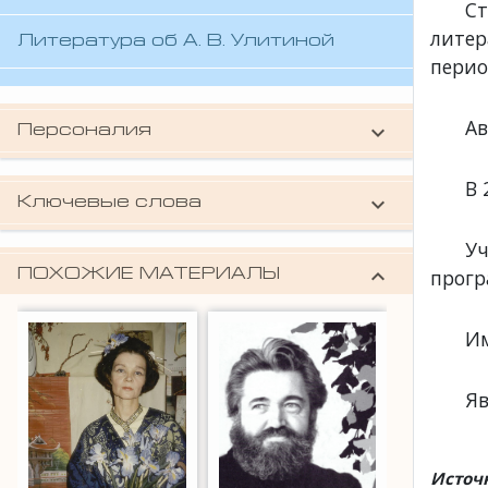
Ст
литер
Литература об А. В. Улитиной
перио
Ав
keyboard_arrow_down
Персоналия
Улитина Александра Вячеславовна (поэт)
В 
keyboard_arrow_down
Ключевые слова
биографии
,
владимирские поэты
Уч
keyboard_arrow_down
прогр
ПОХОЖИЕ МАТЕРИАЛЫ
Им
Яв
Источ