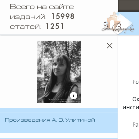
Всего на сайте
15998
изданий:
1251
статей:
Ро
i
Ок
инсти
Произведения А. В. Улитиной
Ра