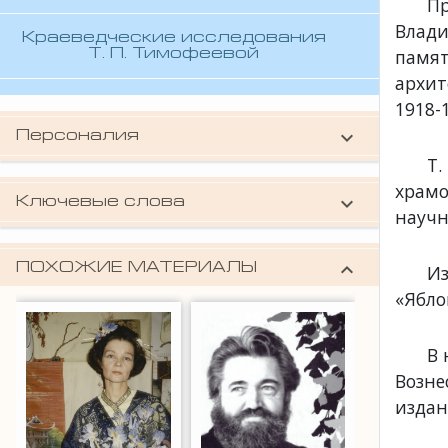
П
Влади
Краеведческие исследования
памя
Т. П. Тимофеевой
архит
1918-1
keyboard_arrow_down
Персоналия
Тимофеева Татьяна Петровна
Т.
(искусствовед)
храмо
keyboard_arrow_down
Ключевые слова
научн
биографии
,
владимирские краеведы
,
владимирские поэты
keyboard_arrow_down
ПОХОЖИЕ МАТЕРИАЛЫ
Из
«Ябло
В 
Возне
издан