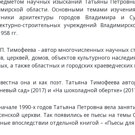
редметом научных изысканий Татьяны Петровны
мирской области. Основными темами изучения 
тники архитектуры городов Владимира и Суз
ектурно-строительных учреждений Владимирск
958 гг.
 П. Тимофеева
автор многочисленных научных ст
–
в, церквей, домов, объектов культурного наслед
ых, а также областных и городских краеведческих
вестна она и как поэт. Татьяна Тимофеева авто
невый сад» (2017) и «На шоколадной обертке» (201
начале 1990-х годов Татьяна Петровна вела занят
сенской церкви. Так появились ее пьесы на темы
ные впоследствии отдельной книгой – «Пьесы для 