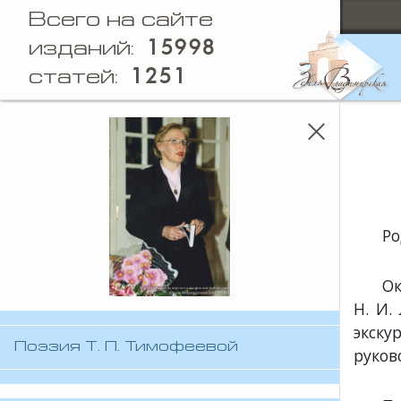
Всего на сайте
15998
изданий:
1251
статей:
Ро
Ок
Н. И.
экск
Поэзия Т. П. Тимофеевой
руков