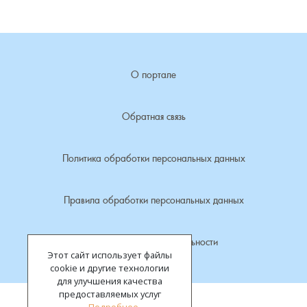
Лубенкино, деревня
Лубенцы, деревня
О портале
Лужки, деревня
Обратная связь
Макариха, деревня
Политика обработки персональных данных
Малое Урсово болото, посёлок
Правила обработки персональных данных
Марьинка, деревня
Политика конфиденциальности
Машки, деревня
Этот сайт использует файлы
cookie и другие технологии
Микшино, деревня
для улучшения качества
предоставляемых услуг