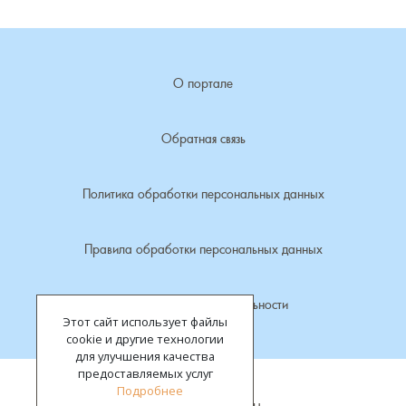
Лубенкино, деревня
О портале
Лубенцы, деревня
Лужки, деревня
Обратная связь
Макариха, деревня
Политика обработки персональных данных
Малое Урсово болото, посёлок
Правила обработки персональных данных
Марьинка, деревня
Политика конфиденциальности
Этот сайт использует файлы
Машки, деревня
cookie и другие технологии
для улучшения качества
Микшино, деревня
предоставляемых услуг
Подробнее
Все права защищены.