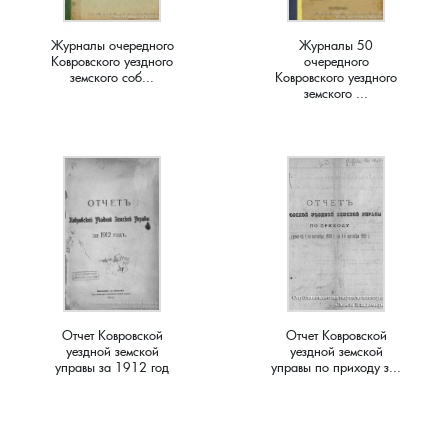
Краснораменье, деревня
Хорятино, деревня
Журналы очередного
Журналы 50
Ковровского уездного
очередного
земского соб...
Ковровского уездного
Круглово, село
Ченцы, деревня
земского ...
Крутово, деревня
Шушерино, деревня
Куницыно, дерервня
Эсино, деревня
Курменёво, деревня
Лаптево, село
Отчет Ковровской
Отчет Ковровской
Лезжени, деревня
уездной земской
уездной земской
управы за 1912 год
управы по приходу з...
Леонтьево, село
Лошаиха, деревня