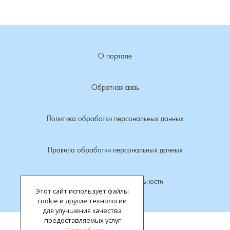
Лубенкино, деревня
Лубенцы, деревня
О портале
Лужки, деревня
Обратная связь
Макариха, деревня
Политика обработки персональных данных
Малое Урсово болото, посёлок
Правила обработки персональных данных
Марьинка, деревня
Политика конфиденциальности
Машки, деревня
Этот сайт использует файлы
cookie и другие технологии
Микшино, деревня
для улучшения качества
предоставляемых услуг