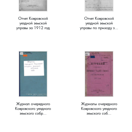
Краснораменье, деревня
Хорятино, деревня
Отчет Ковровской
Отчет Ковровской
уездной земской
уездной земской
Круглово, село
Ченцы, деревня
управы за 1912 год
управы по приходу з...
Крутово, деревня
Шушерино, деревня
Куницыно, дерервня
Эсино, деревня
Курменёво, деревня
Лаптево, село
Лезжени, деревня
Журнал очередного
Журналы очередного
Ковровского уездного
Ковровского уездного
земского собр...
земского соб...
Леонтьево, село
Лошаиха, деревня