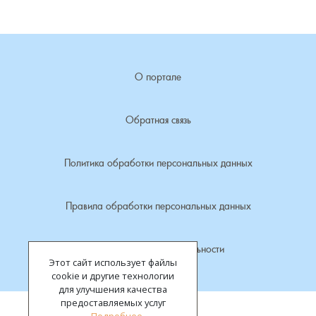
Лубенкино, деревня
Лубенцы, деревня
О портале
Лужки, деревня
Обратная связь
Макариха, деревня
Политика обработки персональных данных
Малое Урсово болото, посёлок
Правила обработки персональных данных
Марьинка, деревня
Политика конфиденциальности
Машки, деревня
Этот сайт использует файлы
cookie и другие технологии
Микшино, деревня
для улучшения качества
предоставляемых услуг