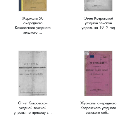
Краснораменье, деревня
Хорятино, деревня
Журналы 50
Отчет Ковровской
очередного
уездной земской
Круглово, село
Ченцы, деревня
Ковровского уездного
управы за 1912 год
земского ...
Крутово, деревня
Шушерино, деревня
Куницыно, дерервня
Эсино, деревня
Курменёво, деревня
Лаптево, село
Лезжени, деревня
Отчет Ковровской
Журналы очередного
уездной земской
Ковровского уездного
управы по приходу з...
земского соб...
Леонтьево, село
Лошаиха, деревня