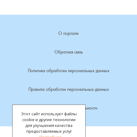
Лубенкино, деревня
Лубенцы, деревня
О портале
Лужки, деревня
Обратная связь
Макариха, деревня
Политика обработки персональных данных
Малое Урсово болото, посёлок
Правила обработки персональных данных
Марьинка, деревня
Политика конфиденциальности
Машки, деревня
Этот сайт использует файлы
cookie и другие технологии
Микшино, деревня
для улучшения качества
предоставляемых услуг