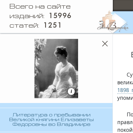
Всего на сайте
15996
изданий:
1251
статей:
Су
велик
1898 
i
упоми
По
Литература о пребывании
Великой княгини Елизаветы
прав
Федоровны во Владимире
покой