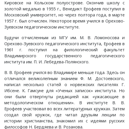
Кировске на Кольском полуострове. Окончив школу с
деятельности
золотой медалью в 1955 г., Венедикт Ерофеев поступил в
Шимохтино, село
Ладожина, деревня
Кошкино, деревня
Красково, деревня
Мезиновский, поселок
Воскресенское, село
Ковров, город
Копылки, деревня
Илькино, село
Кольдино, деревня
Кибирево, деревня
Селивановский район
Колокша, поселок
Ликино, село
Кистыш, село
Кучки, деревня
Языкознание (лингвистика)
Московский университет, но через полтора года, в марте
1957 г. был отчислен. Некоторое время учился в Орехово-
Зуевском педагогическом институте.
Легкова, деревня
Лихая Пожня, деревня
Крутово, деревня
Мильцево, деревня
Второво, село
Колобово, поселок
Кудрявцево, село
Казнево, село
Кривицы, деревня
Киржач, деревня
Собинский район
Копнино, деревня
Лукинское, село
Лемешки, село
Лучки, местечко
Будучи отчисленным из МГУ им. М. В. Ломоносова и
Малинова, деревня
Малые Липки, деревня
Лыкшино, деревня
Неклюдово, деревня
Выселки, деревня
Красная Грива, деревня
Литвиново, деревня
Коровино, село
Лазарево, село
Колобродово, деревня
Косьмино, деревня
Судогодский район
Лухтоново, деревня
Масленка, деревня
Лыково, село
Орехово-Зуевского педагогического института, Ерофеев в
1961 г. поступил на филологический факультет
Владимирского государственного педагогического
Мячково, село
Марьино, деревня
Пролетарский, поселок
Никулино, деревня
Высоково, деревня
Крестниково, поселок
Лялино, село
Красново, деревня
Межищи, деревня
Костерёво, город
Куделино, деревня
Михалёво, деревня
Судогодский уезд
Менчаково, село
Небылое, село
института им. П. И. Лебедева-Полянского.
Новопоселенная, деревня
Михалишки, деревня
Растригино, деревня
Новоопокино, деревня
Гаврильцево, деревня
Крутово, село
Макарово, село
Кудрино, село
Молотицы, село
Костино, деревня
Кузнецы, деревня
Мошок, село
Суздальский район
Мордыш, село
Невежино, деревня
В. В. Ерофеев учился во Владимире меньше года. Здесь он
отличался великолепным знанием Ф. М. Достоевского,
написал несколько статей о норвежских писателях Г.
Перегудова, деревня
Мстера, поселок
Рождествено, деревня
Окатово, деревня
Гатиха, село
Кузнечиха, деревня
Малое Кузьминское, деревня
Кузьмино, село
Монаково, село
Крутово, деревня
Кузьмино, деревня
Муромцево, село
Мосино, село
Юрьев-Польский район
Никульское, село
Ибсене. К. Гамсуне для «Ученых записок» института. Но
они были отвергнуты редакцией как «ужасающие в
Романовское, село
Никологоры, поселок
Тимирязево, деревня
Палищи, село
Глазово, деревня
Любец, село
Марково, деревня
Левенда, деревня
Мордвиново, деревня
Ларионово, село
Курилово, деревня
Мызино, деревня
Новгородское, село
Ополье, село
Юрьевский уезд
методологическом отношении». В институте В. В.
Ерофеев участвовал во всех литературных кружках. Затем
создал свой кружок, где читал друзьям лекции по
Скоморохово, село
Октябрьский, поселок
Фоминки, село
Спудни, деревня
Глумово, деревня
Малыгино, поселок
Михейково, деревня
Лехтово, деревня
Муром, город
Леоново, село
Лакинск, город
Нагорное, деревня
Новоалександрово, село
Пенье, село
истории христианства, знакомил их с идеями русских
философов Н. Бердяева и В. Розанова.