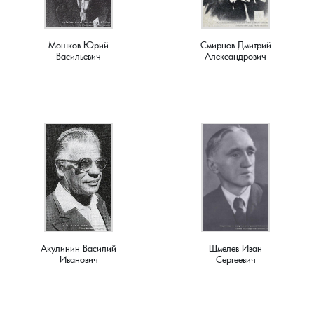
Новки, поселок
Мошков Юрий
Смирнов Дмитрий
Новосёлка, деревня
Васильевич
Александрович
Остров, деревня
Палашкино, село
Патакино, село
Пенкино, деревня
Пигасово, деревня
Акулинин Василий
Шмелев Иван
Иванович
Сергеевич
Пирогово, деревня
Пищихино , деревня