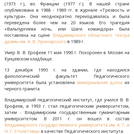
(1973 г.), во Франции (1977 г.). В нашей стране
Ставрово, деревня
Ивашково, деревня
Овсянниково, деревня
Репино, село
Хоробрицы, деревня
Сушнево-1, поселок
Спасское, село
Хохловка, деревня
Спасское, село
Чураково, деревня
опубликована в 1988 - 1989 гг. в журнале «Трезвость и
культура». Она неоднократно переиздавалась и была
Станки, село
Ивишенье, деревня
Озерки, деревня
Савково, деревня
Чаадаево, село
Ставрово, поселок
Языково, село
Суздаль, город
Шихобалово, село
переведена более чем на 20 языков. Его трагедия
«Вальпургиева ночь, или Шаги командора» была
поставлена на сцене
Владимирского областного театра
Степанцево, село
Имени Артема, поселок
Осипово, село
Селино, деревня
Ундол, село
Суромна, село
Энтузиаст, село
драмы им. А. В. Луначарского
в 1989 г.
Ступицы, деревня
имени Горького, поселок
Петровское, деревня
Синжаны, село
Фетинино, село
Сущево, деревня
Юрьев-Польский, город
Умер В. В. Ерофеев 11 мая 1990 г. Похоронен в Москве на
Кунцевском кладбище.
Табачиха, деревня
имени Карла Маркса, поселок
Плесец, село
Славцево, село
Черкутино, село
Улово, село
Ярдениха, деревня
13 декабря 1995 г. на здании, где находился
филологический факультет Педагогического
Тополевка, деревня
имени Красина, поселок
Пустынка, деревня
Толстиково, деревня
Чижово, деревня
Филиппуши, деревня
университета была установлена
мемориальная доска
из
черного гранита.
Троицкое-Татарово, село
Имени М. В. Фрунзе, посёлок
Репники, деревня
Тургенево, деревня
Юрино, деревня
Цибеево, село
Владимирский педагогический институт, где учился В. В.
Ерофеев, в 1993 г. стал педагогическим университетом,
Харино, деревня
имени С. М. Кирова, поселок
Русино, село
Урваново, село
Черниж, село
затем - Владимирским государственным гуманитарным
университетом. В 2011 г. он вошел в состав
Владимирского государственного университета им. А. Г. и
Хотиловка, деревня
Истомино, деревня
Ручьи, деревня
Усад, деревня
Якиманское, село
Н. Г. Столетовых
в качестве Педагогического института.