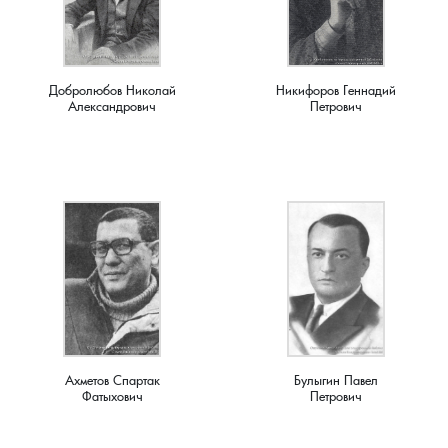
Лубенкино, деревня
Добролюбов Николай
Никифоров Геннадий
Лубенцы, деревня
Александрович
Петрович
Лужки, деревня
Макариха, деревня
Малое Урсово болото, посёлок
Марьинка, деревня
Машки, деревня
Ахметов Спартак
Булыгин Павел
Фатыхович
Петрович
Микшино, деревня