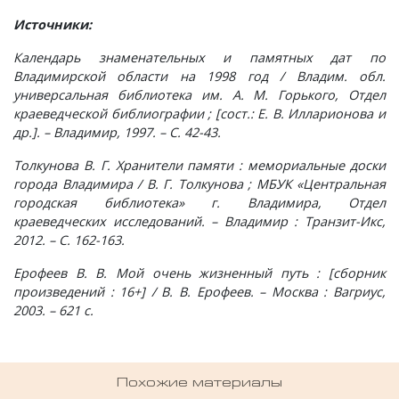
Источники:
Шатнево, деревня
Каменово, деревня
Санаторий имени Абельмана, поселок
Черсево, село
Янево, село
Календарь знаменательных и памятных дат по
Швариха, деревня
Камешково, город
Санниково, село
Южный, поселок
Владимирской области на 1998 год / Владим. обл.
универсальная библиотека им. А. М. Горького, Отдел
краеведческой библиографии ; [сост.: Е. В. Илларионова и
Карякино, деревня
Сенино, деревня
др.]. – Владимир, 1997. – С. 42-43.
Кижаны, деревня
Сергейцево, деревня
Толкунова В. Г. Хранители памяти : мемориальные доски
города Владимира / В. Г. Толкунова ; МБУК «Центральная
городская библиотека» г. Владимира, Отдел
Кирюшино, деревня
Смехра, деревня
краеведческих исследований. – Владимир : Транзит-Икс,
2012. – С. 162-163.
Коверино, село
Смолино, село
Ерофеев В. В. Мой очень жизненный путь : [сборник
произведений : 16+] / В. В. Ерофеев. – Москва : Вагриус,
Колосово, деревня
Тынцы, село
2003. – 621 c.
Константиновка, деревня
Федотово, деревня
Похожие материалы
Краснознаменский, поселок
Федуриха, деревня