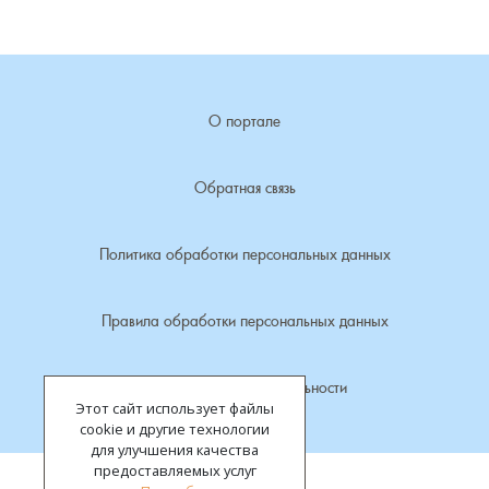
Плясицыно, деревня
Пожарницы, деревня
О портале
Полушино, деревня
Обратная связь
Приволье, деревня
Политика обработки персональных данных
Ручкино, деревня
Рябиновка, деревня
Правила обработки персональных данных
Ряхово, село
Политика конфиденциальности
Этот сайт использует файлы
Санаторий имени Ленина, поселок
cookie и другие технологии
для улучшения качества
предоставляемых услуг
Саулово, деревня