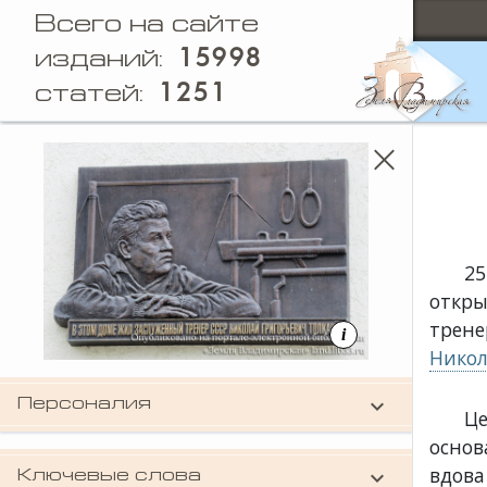
Всего на сайте
15998
изданий:
1251
статей:
25
откр
трене
i
Никол
keyboard_arrow_down
Персоналия
Ц
Толкачев Николай Григорьевич
(тренер)
основ
вдов
keyboard_arrow_down
Ключевые слова