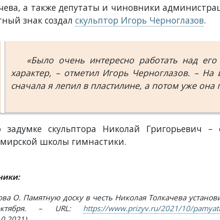
чева, а также депутаты и чиновники администра
ный знак создал
скульптор Игорь Черноглазов
.
«Было очень интересно работать над его
характер, – отметил Игорь Черноглазов. – На
сначала я лепил в пластилине, а потом уже она 
о задумке скульптора Николай Григорьевич –
мирской школы гимнастики.
ивная
Владимирское
Мост через
ола
православное
Клязьму
ники:
йского
братство
 по ф...
святого...
ва О. Памятную доску в честь Николая Толкачева установи
ктября. – URL:
https://www.prizyv.ru/2021/10/pamyatnu
0.2021).