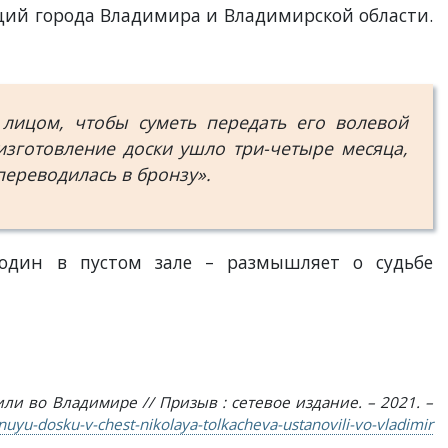
ций города Владимира и Владимирской области.
 лицом, чтобы суметь передать его волевой
 изготовление доски ушло три-четыре месяца,
переводилась в бронзу».
 один в пустом зале – размышляет о судьбе
Первый конкурс
Здание
Государств
красоты во
Владимирского
архив
Владимире
областного
Владимир
академичес...
област
ли во Владимире // Призыв : сетевое издание. – 2021. –
yu-dosku-v-chest-nikolaya-tolkacheva-ustanovili-vo-vladimir