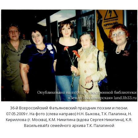
Новки, поселок
Новосёлка, деревня
Остров, деревня
Палашкино, село
Патакино, село
Пенкино, деревня
Пигасово, деревня
36-й Всероссийский Фатьяновский праздник поэзии и песни.
07.05.2009 г. На фото (слева направо) Н.Н. Быкова, Т.К. Палагина, Н.
Пирогово, деревня
Кириллова (г. Москва), К.М. Никитина (вдова Сергея Никитина), К.Я.
ВасильеваИз семейного архива Т.К. Палагиной
Пищихино , деревня