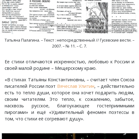
Краснораменье, деревня
Хорятино, деревня
Круглово, село
Ченцы, деревня
Татьяна Палагина. – Текст : непосредственный // Гусевские вести. –
Крутово, деревня
Шушерино, деревня
2007. – № 11. – С. 7.
Куницыно, дерервня
Эсино, деревня
Ее стихи отличаются искренностью, любовью к России и
своей малой родине – Мещерскому краю.
Курменёво, деревня
«В стихах Татьяны Константиновны, – считает член Союза
писателей России поэт
Вячеслав Улитин
, – действительно
Лаптево, село
есть то тепло души, которое она хочет подарить людям,
своим читателям. Это тепло, к сожалению, забытое,
насквозь русское, благоухающее гостеприимными
Лезжени, деревня
пирогами» и ещё «Удивительный феномен поэтессы в
том, что стихи её согревают душу».
Леонтьево, село
Лошаиха, деревня