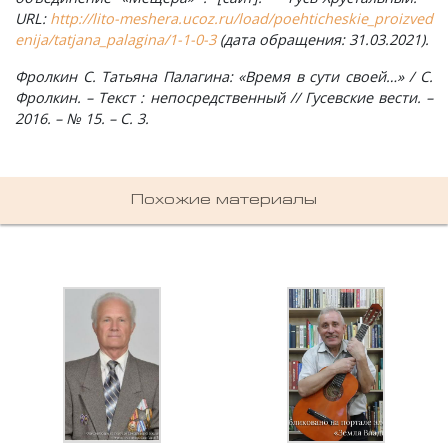
Ступино, деревня
URL:
http://lito-meshera.ucoz.ru/load/poehticheskie_proizved
enija/tatjana_palagina/1-1-0-3
(дата обращения: 31.03.2021).
Суслово, деревня
Фролкин С. Татьяна Палагина: «Время в сути своей…» / С.
Фролкин. – Текст : непосредственный // Гусевские вести. –
Сынково, деревня
2016. – № 15. – С. 3.
Тереховицы, деревня
Похожие материалы
Тынцы, село
Усолье, село
Фомиха, село
Харламово, деревня
Чешково, деревня