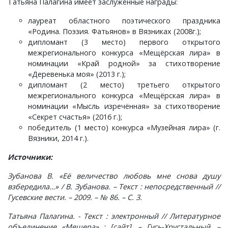
Татьяна Палагина имеет заслуженные награды:
лауреат областного поэтического праздника
Семенигино, деревня
«Родина. Поэзия. Фатьянов» в Вязниках (2008г.);
дипломант (3 место) первого открытого
Семинова гора, погост
межрегионального конкурса «Мещёрская лира» в
номинации «Край родной» за стихотворение
Сергеиха, деревня
«Деревенька моя» (2013 г.);
дипломант (2 место) третьего открытого
межрегионального конкурса «Мещёрская лира» в
Сереброво, деревня
номинации «Мысль изречённая» за стихотворение
«Секрет счастья» (2016 г.);
Симаково, деревня
победитель (1 место) конкурса «Музейная лира» (г.
Вязники, 2014 г.).
Симоново, деревня
Источники:
Зубанова В. «Её величество любовь мне снова душу
Сосновка, деревня
взбередила…» / В. Зубанова. – Текст : непосредственный //
Гусевские вести. – 2009. – № 86. – С. 3.
Старая Никола, погост
Татьяна Палагина. - Текст : электронный // Литературное
объединение «Мещера» : [сайт]. – Гусь-Хрустальный. –