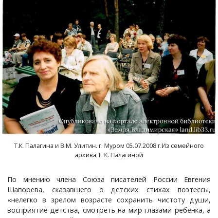
Лубенкино, деревня
Лубенцы, деревня
Лужки, деревня
Макариха, деревня
Малое Урсово болото, посёлок
Т.К. Палагина и В.М. Улитин. г. Муром 05.07.2008 г.Из семейного
Марьинка, деревня
архива Т. К. Палагиной
Машки, деревня
По мнению члена Союза писателей России Евгения
Шапорева, сказавшего о детских стихах поэтессы,
Микшино, деревня
«нелегко в зрелом возрасте сохранить чистоту души,
восприятие детства, смотреть на мир глазами ребенка, а