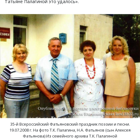
Татьяне Палагиной это удалось».
Мирный, поселок
Мишнево, деревня
Мокеево, деревня
Мостцы, село
Назарово, деревня
Неверково, деревня
Нерлинка, деревня
Нестерково, деревня
35-й Всероссийский Фатьяновский праздник поэзии и песни.
19.07.2008 г. На фото Т.К. Палагина, Н.А. Фатьянов (сын Алексея
Новая Печуга, деревня
Фатьянова) Из семейного архива Т.К. Палагиной