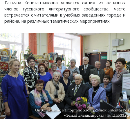
Татьяна Константиновна является одним из активных
членов гусевского литературного сообщества, часто
Плясицыно, деревня
встречается с читателями в учебных заведениях города и
района, на различных тематических мероприятиях.
Пожарницы, деревня
Полушино, деревня
Приволье, деревня
Ручкино, деревня
Рябиновка, деревня
Ряхово, село
Санаторий имени Ленина, поселок
Саулово, деревня