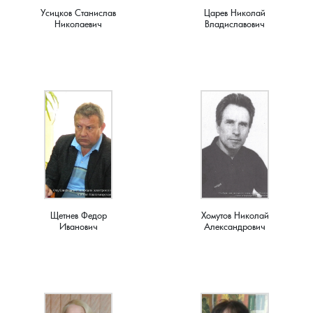
Чистуха, село
Усицков Станислав
Царев Николай
Николаевич
Владиславович
Шелухино, деревня
Шухурдино, деревня
Щекино, деревня
Эдемское, село
Юрятино, деревня
Щетнев Федор
Хомутов Николай
Иванович
Александрович