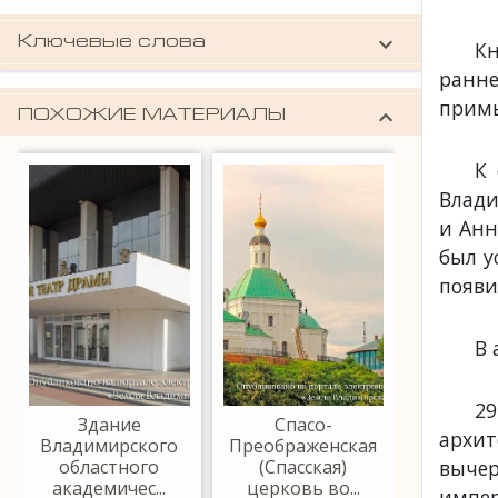
keyboard_arrow_down
Ключевые слова
Кн
Князь-Владимирская церковь
,
Князь-
ранне
Владимирское кладбище
примы
keyboard_arrow_down
ПОХОЖИЕ МАТЕРИАЛЫ
К 
Влади
и Анн
был у
появи
В 
29
Здание
Спасо-
Серги
архит
Владимирского
Преображенская
церко
областного
(Спасская)
Влад
вычер
академичес...
церковь во...
импер