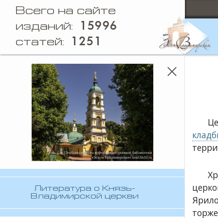
Всего на сайте
15996
изданий:
1251
статей:
Це
клад
терри
Хр
церко
Литература о Князь-
Владимирской церкви
Ярило
торже