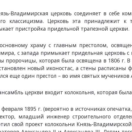
язь-Владимирская церковь соединяет в себе ко
го классицизма. Церковь эта принадлежит к 
кает пристройка придельной трапезной церкви.
основному храму с главным престолом, освяще
мира, с запада примыкает придельная церковь с
ы пророчицы, которая была освящена в 1806 г. В 
становлен новый иконостас, а стены расписаны 
лся еще один престол – во имя святых мучеников
ансамбль церкви входит колокольня, которая была 
 февраля 1895 г. (вероятно в источниках опечатка
евская
Дмитриевский
Успенский собор
ектор, младший инженер строительного отделе
вь во
собор во
во Владимире
имире
Владимире
тил свой проект колокольни Князь-Владимирско
аторов Александра II и Александра III. Летом тог