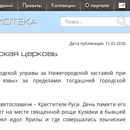
зданий
Проекты
Коллекции
О портале
search
ИОТЕКА
Дата публикации: 11.02.2020
ская церковь
родской управы за Нижегородской заставой при
 язвы» за пределами тогдашней городской
вятославиче – Крестителе Руси. День памяти его
тоит на месте священной рощи Кузявки в бывшей
оял идол Ярилы и где совершались языческие