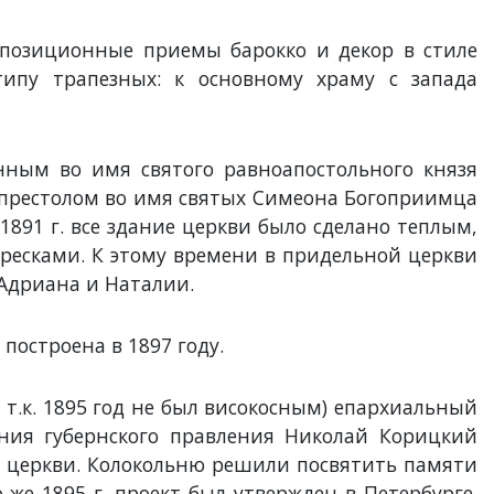
мпозиционные приемы барокко и декор в стиле
типу трапезных: к основному храму с запада
нным во имя святого равноапостольного князя
 престолом во имя святых Симеона Богоприимца
1891 г. все здание церкви было сделано теплым,
фресками. К этому времени в придельной церкви
 Адриана и Наталии.
построена в 1897 году.
, т.к. 1895 год не был високосным) епархиальный
Храм Архангела
Центр культуры и
Вознесен
ния губернского правления Николай Корицкий
Михаила (г.
искусства на
церковь 
Владимир)
Соборной (бы...
Владими
й церкви. Колокольню решили посвятить памяти
о же 1895 г. проект был утвержден в Петербурге.