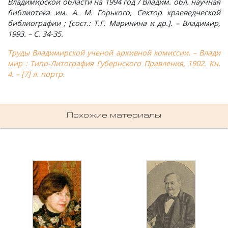
Владимирской области на 1994 год / Владим. обл. научная
библиотека им. А. М. Горького, Сектор краеведческой
Шатнево, деревня
Каменово, деревня
Санаторий имени Абельмана, поселок
Черсево, село
Янево, село
библиографии ; [сост.: Т.Г. Маринина и др.]. – Владимир,
1993. – С. 34-35.
Швариха, деревня
Камешково, город
Санниково, село
Южный, поселок
Труды Владимирской ученой архивной комиссии. – Влади
мир : Типо-Литография Губернского Правления, 1902. Кн.
Карякино, деревня
Сенино, деревня
4. – [7] л. портр.
Кижаны, деревня
Сергейцево, деревня
Похожие материалы
Кирюшино, деревня
Смехра, деревня
Коверино, село
Смолино, село
Колосово, деревня
Тынцы, село
Константиновка, деревня
Федотово, деревня
Краснознаменский, поселок
Федуриха, деревня