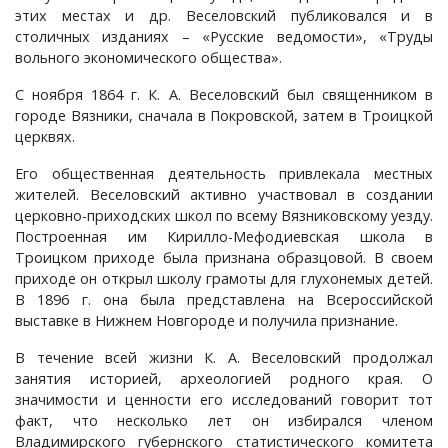
Слотино, село
Паустово, деревня
Фролово, урочище
Старково, деревня
Горки, село
Малышево, село
Новобусино, деревня
Лужки, деревня
Новоселки, село
Матренино, село
Лучинское, деревня
Овсяниково, деревня
Новое, село
Перелоги, село
этих местах и др. Веселовский публиковался и в
столичных изданиях – «Русские ведомости», «Труды
Сорокина, деревня
Пески, деревня
Чулково, поселок
Таланово, деревня
Городок, деревня
Маринино, село
Новофетинино, деревня
Ляхи, село
Окулово, деревня
Мышлино, деревня
Некрасиха, деревня
Передел, деревня
Павловское, село
Петрушино, деревня
вольного экономического общества».
С ноября 1864 г. К. А. Веселовский был священником в
Старова, деревня
Пировы-Городищи, село
Шубино, деревня
Тасинский Бор, поселок
Гусево, деревня
Марьино, село
Раздолье, поселок
Максимово, деревня
Орлово, деревня
Нагорный, поселок
Одерихино, деревня
Погребищи, деревня
Петраково, село
Подолец, село
городе Вязники, сначала в Покровской, затем в Троицкой
церквях.
Таратина, деревня
Плосково, деревня
Уршельский, поселок
Давыдово, село
Медуши, погост
Снегирево, село
Меленки, город
Панфилово, село
Пекша, деревня
Орехово, село
Полхово, село
Подберезье, село
Пречистая Гора, село
Его общественная деятельность привлекала местных
жителей. Веселовский активно участвовал в создании
Чернецкое, село
Путятино, деревня
Цикуль, село
Дворики, деревня
Мелехово, поселок
Тимошкино, село
Мильдево, деревня
Пестенькино, деревня
Перново, деревня
Перебор, деревня
Разлукино, деревня
Порецкое, село
Ратислово, село
церковно-приходских школ по всему Вязниковскому уезду.
Построенная им Кирилло-Мефодиевская школа в
Троицком приходе была признана образцовой. В своем
Шарапово, деревня
Раменье, деревня
Шевертни, деревня
Дмитриково, деревня
Меховицы, село
Тонково, деревня
Окшово, деревня
Савково, деревня
Петушки, город
Прокошиха, деревня
Рычково, деревня
Пустой Ярославль, деревня
Сима, село
приходе он открыл школу грамоты для глухонемых детей.
В 1896 г. она была представлена на Всероссийской
Шеина, деревня
Сарыево, село
Якимец, поселок
Епишово, деревня
Милиново, село
Флорищи, село
Песочная, деревня
Саксино, деревня
Покров, город
Рождествено, село
Сеславское, село
Романово, село
Федоровское, село
выставке в Нижнем Новгороде и получила признание.
В течение всей жизни К. А. Веселовский продолжал
Шимонова, деревня
Сергеево, деревня
Зауичье, деревня
Мисайлово, деревня
Просеницы, село
Талызино, деревня
Старые Омутищи, деревня
Семеновское, село
Спас-Купалище, село
Садовый, поселок
Федосьино, село
занятия историей, археологией родного края. О
значимости и ценности его исследований говорит тот
Юрцево, деревня
Сергиевы Горки, село
Ивановская, деревня
Новый, поселок
Пьянгус, село
Татарово, село
Старые Петушки, деревня
Собинка, город
Судогда, город
Сновицы, село
Чувашиха, деревня
факт, что несколько лет он избирался членом
Владимирского губернского статистического комитета