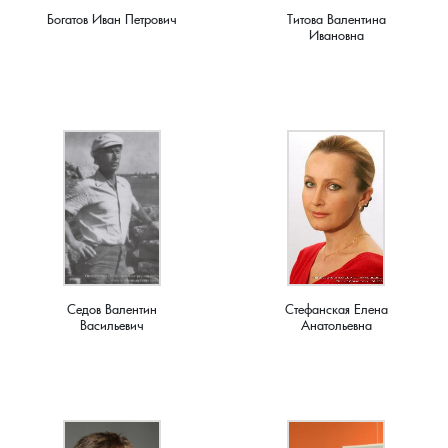
Мирный, поселок
Богатов Иван Петрович
Титова Валентина
Ивановна
Мишнево, деревня
Мокеево, деревня
Мостцы, село
Назарово, деревня
Неверково, деревня
Седов Валентин
Стефанская Елена
Нерлинка, деревня
Васильевич
Анатольевна
Нестерково, деревня
Новая Печуга, деревня