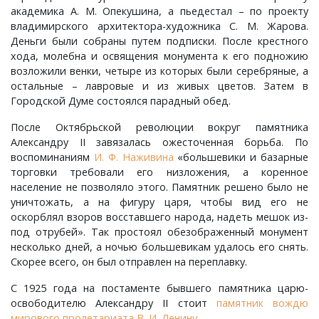
Слотино, село
Паустово, деревня
Фролово, урочище
Старково, деревня
Горки, село
Малышево, село
Новобусино, деревня
Лужки, деревня
Новоселки, село
Матренино, село
Лучинское, деревня
Овсяниково, деревня
Новое, село
Перелоги, село
академика А. М. Опекушина, а пьедестал – по проекту
владимирского архитектора-художника С. М. Жарова.
Сорокина, деревня
Пески, деревня
Чулково, поселок
Таланово, деревня
Городок, деревня
Маринино, село
Новофетинино, деревня
Ляхи, село
Окулово, деревня
Мышлино, деревня
Некрасиха, деревня
Передел, деревня
Павловское, село
Петрушино, деревня
Деньги были собраны путем подписки. После крестного
хода, молебна и освящения монумента к его подножию
возложили венки, четыре из которых были серебряные, а
Старова, деревня
Пировы-Городищи, село
Шубино, деревня
Тасинский Бор, поселок
Гусево, деревня
Марьино, село
Раздолье, поселок
Максимово, деревня
Орлово, деревня
Нагорный, поселок
Одерихино, деревня
Погребищи, деревня
Петраково, село
Подолец, село
остальные – лавровые и из живых цветов. Затем в
Городской Думе состоялся парадный обед.
Таратина, деревня
Плосково, деревня
Уршельский, поселок
Давыдово, село
Медуши, погост
Снегирево, село
Меленки, город
Панфилово, село
Пекша, деревня
Орехово, село
Полхово, село
Подберезье, село
Пречистая Гора, село
После Октябрьской революции вокруг памятника
Александру II завязалась ожесточенная борьба. По
Чернецкое, село
Путятино, деревня
Цикуль, село
Дворики, деревня
Мелехово, поселок
Тимошкино, село
Мильдево, деревня
Пестенькино, деревня
Перново, деревня
Перебор, деревня
Разлукино, деревня
Порецкое, село
Ратислово, село
воспоминаниям
И. Ф. Наживина
«большевики и базарные
торговки требовали его низложения, а коренное
Шарапово, деревня
Раменье, деревня
Шевертни, деревня
Дмитриково, деревня
Меховицы, село
Тонково, деревня
Окшово, деревня
Савково, деревня
Петушки, город
Прокошиха, деревня
Рычково, деревня
Пустой Ярославль, деревня
Сима, село
население не позволяло этого. Памятник решено было не
уничтожать, а на фигуру царя, чтобы вид его не
оскорблял взоров восставшего народа, надеть мешок из-
Шеина, деревня
Сарыево, село
Якимец, поселок
Епишово, деревня
Милиново, село
Флорищи, село
Песочная, деревня
Саксино, деревня
Покров, город
Рождествено, село
Сеславское, село
Романово, село
Федоровское, село
под отрубей». Так простоял обезображенный монумент
несколько дней, а ночью большевикам удалось его снять.
Шимонова, деревня
Сергеево, деревня
Зауичье, деревня
Мисайлово, деревня
Просеницы, село
Талызино, деревня
Старые Омутищи, деревня
Семеновское, село
Спас-Купалище, село
Садовый, поселок
Федосьино, село
Скорее всего, он был отправлен на переплавку.
С 1925 года на постаменте бывшего памятника царю-
Юрцево, деревня
Сергиевы Горки, село
Ивановская, деревня
Новый, поселок
Пьянгус, село
Татарово, село
Старые Петушки, деревня
Собинка, город
Судогда, город
Сновицы, село
Чувашиха, деревня
освободителю Александру II стоит
памятник вождю
мирового пролетариата В. И. Ленину
.