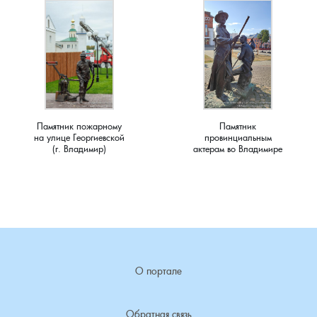
Мирный, поселок
Мишнево, деревня
Мокеево, деревня
Мостцы, село
Памятник пожарному
Памятник
на улице Георгиевской
провинциальным
(г. Владимир)
актерам во Владимире
Назарово, деревня
Неверково, деревня
Нерлинка, деревня
Нестерково, деревня
О портале
Новая Печуга, деревня
Обратная связь