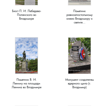
Бюст П. И. Лебедева-
Памятник
Лубенкино, деревня
Полянского во
равноапостольному
Владимире
князю Владимиру и
святите...
Лубенцы, деревня
Лужки, деревня
Макариха, деревня
Малое Урсово болото, посёлок
Марьинка, деревня
Памятник В. И.
Монумент создателям
Ленину на площади
ядерного щита (г.
Машки, деревня
Ленина во Владимире
Владимир)
Микшино, деревня