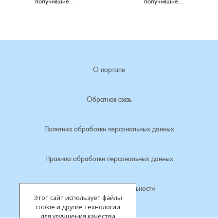
получившие...
получившие...
Лубенкино, деревня
Лубенцы, деревня
О портале
Лужки, деревня
Макариха, деревня
Обратная связь
Малое Урсово болото, посёлок
Политика обработки персональных данных
Марьинка, деревня
Правила обработки персональных данных
Машки, деревня
Политика конфиденциальности
Этот сайт использует файлы
Микшино, деревня
cookie и другие технологии
для улучшения качества