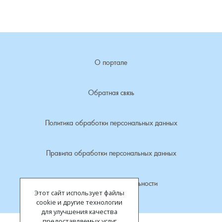
Лубенкино, деревня
Лубенцы, деревня
О портале
Лужки, деревня
Обратная связь
Макариха, деревня
Политика обработки персональных данных
Малое Урсово болото, посёлок
Марьинка, деревня
Правила обработки персональных данных
Машки, деревня
Политика конфиденциальности
Этот сайт использует файлы
Микшино, деревня
cookie и другие технологии
для улучшения качества
предоставляемых услуг