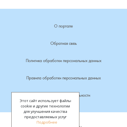
Лубенкино, деревня
О портале
Лубенцы, деревня
Лужки, деревня
Обратная связь
Макариха, деревня
Политика обработки персональных данных
Малое Урсово болото, посёлок
Правила обработки персональных данных
Марьинка, деревня
Политика конфиденциальности
Этот сайт использует файлы
Машки, деревня
cookie и другие технологии
для улучшения качества
Микшино, деревня
предоставляемых услуг
Подробнее
Все права защищены.