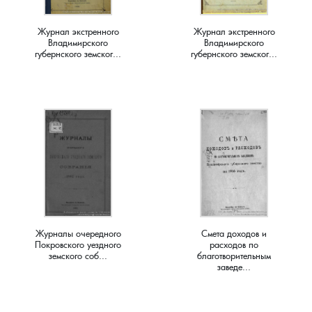
Краснораменье, деревня
Хорятино, деревня
Журнал экстренного
Журнал экстренного
Владимирского
Владимирского
губернского земског...
губернского земског...
Круглово, село
Ченцы, деревня
Крутово, деревня
Шушерино, деревня
Куницыно, дерервня
Эсино, деревня
Курменёво, деревня
Лаптево, село
Журналы очередного
Смета доходов и
Лезжени, деревня
Покровского уездного
расходов по
земского соб...
благотворительным
заведе...
Леонтьево, село
Лошаиха, деревня