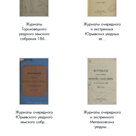
Краснораменье, деревня
Хорятино, деревня
Журналы
Журналы очередного
Круглово, село
Ченцы, деревня
Гороховецкого
и экстренных
уездного земского
Юрьевских уездных
собрания 186...
зе...
Крутово, деревня
Шушерино, деревня
Куницыно, дерервня
Эсино, деревня
Курменёво, деревня
Лаптево, село
Лезжени, деревня
Журналы очередного
Журналы очередного
Юрьевского уездного
и экстренного
Леонтьево, село
земского собр...
Меленковских
уездны...
Лошаиха, деревня