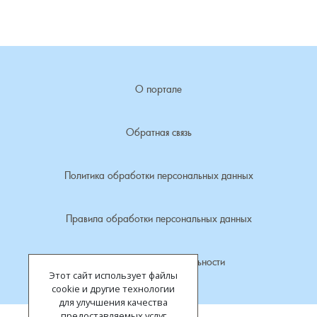
Лубенкино, деревня
Лубенцы, деревня
О портале
Лужки, деревня
Обратная связь
Макариха, деревня
Политика обработки персональных данных
Малое Урсово болото, посёлок
Марьинка, деревня
Правила обработки персональных данных
Машки, деревня
Политика конфиденциальности
Этот сайт использует файлы
Микшино, деревня
cookie и другие технологии
для улучшения качества
предоставляемых услуг