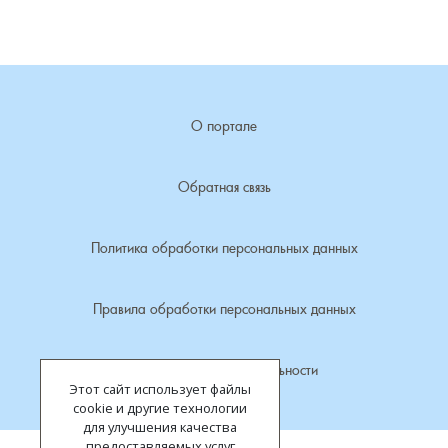
Лубенкино, деревня
Лубенцы, деревня
О портале
Лужки, деревня
Обратная связь
Макариха, деревня
Политика обработки персональных данных
Малое Урсово болото, посёлок
Марьинка, деревня
Правила обработки персональных данных
Машки, деревня
Политика конфиденциальности
Этот сайт использует файлы
Микшино, деревня
cookie и другие технологии
для улучшения качества
предоставляемых услуг