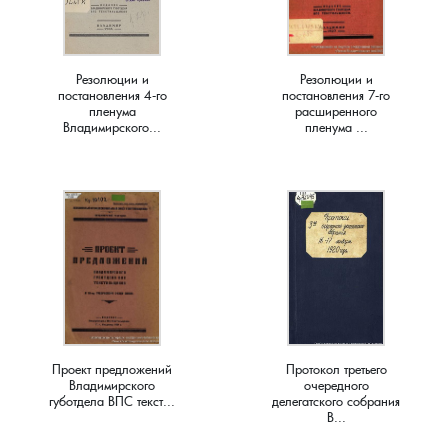
Краснораменье, деревня
Хорятино, деревня
Резолюции и
Резолюции и
Круглово, село
Ченцы, деревня
постановления 4-го
постановления 7-го
пленума
расширенного
Владимирского...
пленума ...
Крутово, деревня
Шушерино, деревня
Куницыно, дерервня
Эсино, деревня
Курменёво, деревня
Лаптево, село
Лезжени, деревня
Проект предложений
Протокол третьего
Владимирского
очередного
Леонтьево, село
губотдела ВПС текст...
делегатского собрания
В...
Лошаиха, деревня