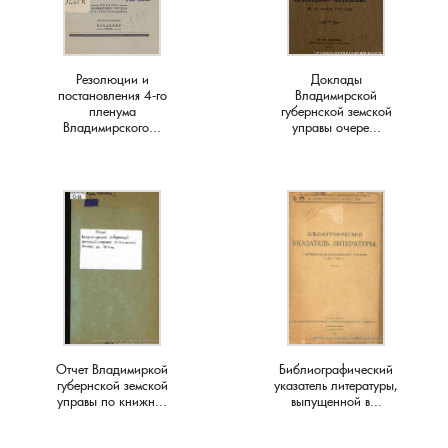
Краснораменье, деревня
Хорятино, деревня
Резолюции и
Доклады
Круглово, село
Ченцы, деревня
постановления 4-го
Владимирской
пленума
губернской земской
Владимирского...
управы очере...
Крутово, деревня
Шушерино, деревня
Куницыно, дерервня
Эсино, деревня
Курменёво, деревня
Лаптево, село
Лезжени, деревня
Отчет Владимиркой
Библиографический
губернской земской
указатель литературы,
Леонтьево, село
управы по книжн...
выпущенной в...
Лошаиха, деревня