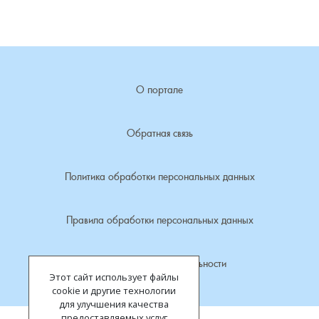
Лубенкино, деревня
Лубенцы, деревня
О портале
Лужки, деревня
Обратная связь
Макариха, деревня
Политика обработки персональных данных
Малое Урсово болото, посёлок
Марьинка, деревня
Правила обработки персональных данных
Машки, деревня
Политика конфиденциальности
Этот сайт использует файлы
Микшино, деревня
cookie и другие технологии
для улучшения качества
предоставляемых услуг