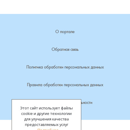
Лубенкино, деревня
Лубенцы, деревня
О портале
Лужки, деревня
Обратная связь
Макариха, деревня
Политика обработки персональных данных
Малое Урсово болото, посёлок
Правила обработки персональных данных
Марьинка, деревня
Политика конфиденциальности
Машки, деревня
Этот сайт использует файлы
cookie и другие технологии
Микшино, деревня
для улучшения качества
предоставляемых услуг