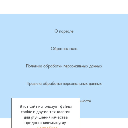
Лубенкино, деревня
Лубенцы, деревня
О портале
Лужки, деревня
Обратная связь
Макариха, деревня
Политика обработки персональных данных
Малое Урсово болото, посёлок
Правила обработки персональных данных
Марьинка, деревня
Политика конфиденциальности
Машки, деревня
Этот сайт использует файлы
cookie и другие технологии
Микшино, деревня
для улучшения качества
предоставляемых услуг