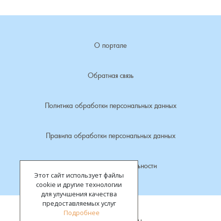
Лубенкино, деревня
О портале
Лубенцы, деревня
Лужки, деревня
Обратная связь
Макариха, деревня
Политика обработки персональных данных
Малое Урсово болото, посёлок
Правила обработки персональных данных
Марьинка, деревня
Политика конфиденциальности
Этот сайт использует файлы
Машки, деревня
cookie и другие технологии
для улучшения качества
Микшино, деревня
предоставляемых услуг
Подробнее
Все права защищены.