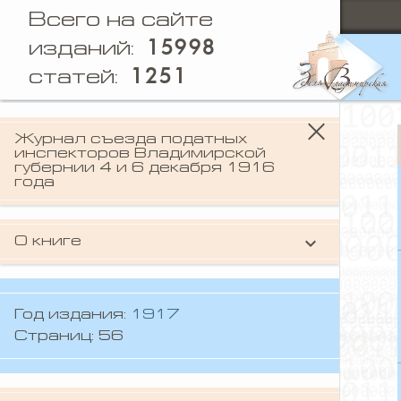
Всего на сайте
15998
изданий:
1251
статей:
Журнал съезда податных
инспекторов Владимирской
губернии 4 и 6 декабря 1916
года
keyboard_arrow_down
О книге
Издание содержит информацию о
налогооблажении во Владимирской
губернии по разным уездам, а также
Год издания:
1917
включает в себя доклад к съезду
Страниц: 56
податных инспекторов, составленный
податным инспектором Владимирскаго
городского участка В. Г. Гортинским