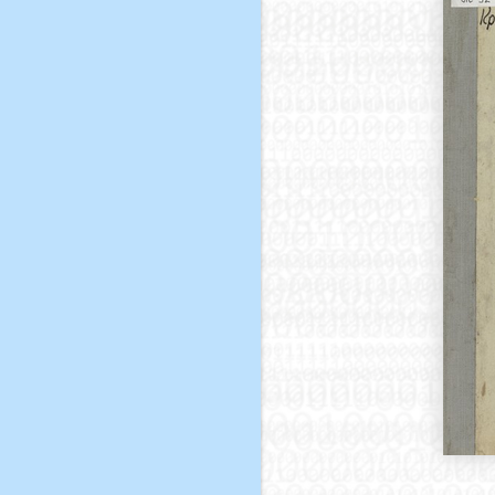
лады
Отчет
Решения III-го
ирской
Владимирского
районного съезда