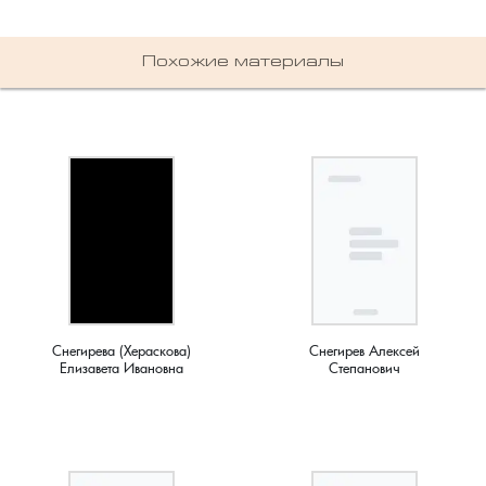
Лубенкино, деревня
Похожие материалы
Лубенцы, деревня
Лужки, деревня
Макариха, деревня
Малое Урсово болото, посёлок
Марьинка, деревня
Снегирева (Хераскова)
Снегирев Алексей
Елизавета Ивановна
Степанович
Машки, деревня
Микшино, деревня