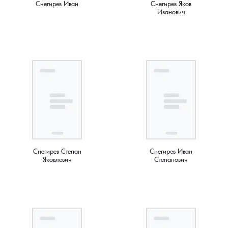
Снегирев Иван
Снегирев Яков
Новки, поселок
Иванович
Новосёлка, деревня
Остров, деревня
Палашкино, село
Патакино, село
Пенкино, деревня
Снегирев Степан
Снегирев Иван
Яковлевич
Степанович
Пигасово, деревня
Пирогово, деревня
Пищихино , деревня