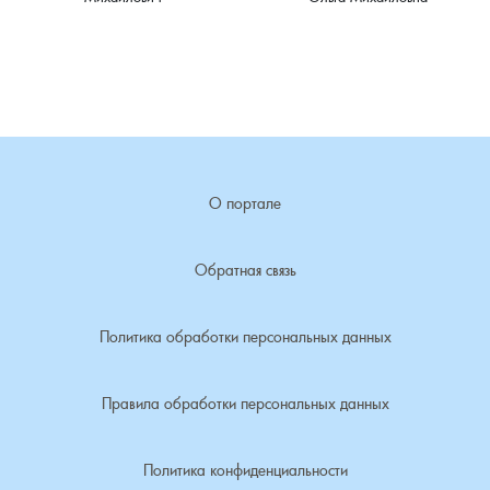
Семенигино, деревня
Семинова гора, погост
Сергеиха, деревня
О портале
Сереброво, деревня
Обратная связь
Симаково, деревня
Симоново, деревня
Политика обработки персональных данных
Сосновка, деревня
Правила обработки персональных данных
Старая Никола, погост
Политика конфиденциальности