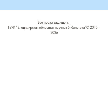
Ступино, деревня
Суслово, деревня
Все права защищены.
Сынково, деревня
ГБУК "Владимирская областная научная библиотека"©
2015 -
2026
Тереховицы, деревня
Тынцы, село
Усолье, село
Фомиха, село
Харламово, деревня
Чешково, деревня