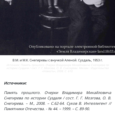
Краснораменье, деревня
Хорятино, деревня
Круглово, село
Ченцы, деревня
Крутово, деревня
Шушерино, деревня
Куницыно, дерервня
Эсино, деревня
В.М. и М.К. Снегиревы с внучкой Аленой. Суздаль, 1953 г.
Курменёво, деревня
Источник: Память прошлого. Очерки Владимира Михайловича Снегирева по
истории Суздаля / сост. Г. Г. Мозгова, О. В. Снегирева. Москва : Издательство
«Новость», 2008. С. 610.
Лаптево, село
Источники:
Лезжени, деревня
Память прошлого. Очерки Владимира Михайловича
Снегирева по истории Суздаля / сост. Г. Г. Мозгова, О. В.
Леонтьево, село
Снегирева. – М., 2008. – С.62-64. Сухов В. Интеллигент //
Памятники Отечества. - № 44. – 1999. – С. 89-90.
Лошаиха, деревня