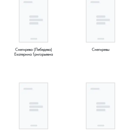
Мирный, поселок
Мишнево, деревня
Мокеево, деревня
Мостцы, село
Снегирева (Лебедева)
Снегиревы
Екатерина Григорьевна
Назарово, деревня
Неверково, деревня
Нерлинка, деревня
Нестерково, деревня
Новая Печуга, деревня