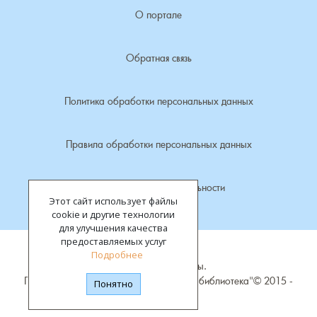
О портале
Лубенкино, деревня
Обратная связь
Лубенцы, деревня
Политика обработки персональных данных
Лужки, деревня
Макариха, деревня
Правила обработки персональных данных
Малое Урсово болото, посёлок
Политика конфиденциальности
Этот сайт использует файлы
cookie и другие технологии
Марьинка, деревня
для улучшения качества
предоставляемых услуг
Машки, деревня
Подробнее
Все права защищены.
ГБУК "Владимирская областная научная библиотека"©
2015 -
Понятно
Микшино, деревня
2026