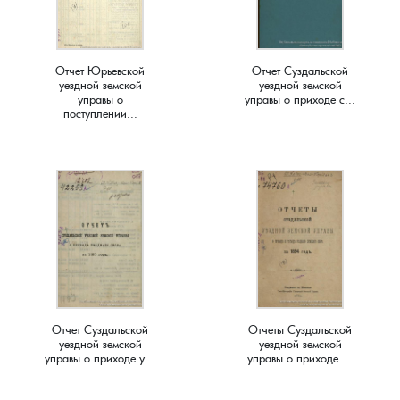
Краснораменье, деревня
Хорятино, деревня
Отчет Юрьевской
Отчет Суздальской
Круглово, село
Ченцы, деревня
уездной земской
уездной земской
управы о
управы о приходе с...
поступлении...
Крутово, деревня
Шушерино, деревня
Куницыно, дерервня
Эсино, деревня
Курменёво, деревня
Лаптево, село
Лезжени, деревня
Отчет Суздальской
Отчеты Суздальской
уездной земской
уездной земской
Леонтьево, село
управы о приходе у...
управы о приходе ...
Лошаиха, деревня