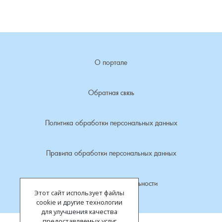
Лубенкино, деревня
Лубенцы, деревня
О портале
Лужки, деревня
Обратная связь
Макариха, деревня
Политика обработки персональных данных
Малое Урсово болото, посёлок
Марьинка, деревня
Правила обработки персональных данных
Машки, деревня
Политика конфиденциальности
Этот сайт использует файлы
Микшино, деревня
cookie и другие технологии
для улучшения качества
предоставляемых услуг