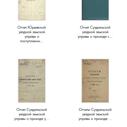
Краснораменье, деревня
Хорятино, деревня
Круглово, село
Ченцы, деревня
Отчет Юрьевской
Отчет Суздальской
уездной земской
уездной земской
управы о
управы о приходе с...
Крутово, деревня
Шушерино, деревня
поступлении...
Куницыно, дерервня
Эсино, деревня
Курменёво, деревня
Лаптево, село
Лезжени, деревня
Отчет Суздальской
Отчеты Суздальской
Леонтьево, село
уездной земской
уездной земской
управы о приходе у...
управы о приходе ...
Лошаиха, деревня