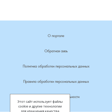
Лубенкино, деревня
Лубенцы, деревня
О портале
Лужки, деревня
Макариха, деревня
Обратная связь
Малое Урсово болото, посёлок
Политика обработки персональных данных
Марьинка, деревня
Правила обработки персональных данных
Машки, деревня
Политика конфиденциальности
Этот сайт использует файлы
Микшино, деревня
cookie и другие технологии
для улучшения качества