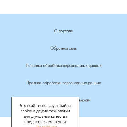
Лубенкино, деревня
Лубенцы, деревня
О портале
Лужки, деревня
Обратная связь
Макариха, деревня
Политика обработки персональных данных
Малое Урсово болото, посёлок
Правила обработки персональных данных
Марьинка, деревня
Политика конфиденциальности
Машки, деревня
Этот сайт использует файлы
cookie и другие технологии
Микшино, деревня
для улучшения качества
предоставляемых услуг