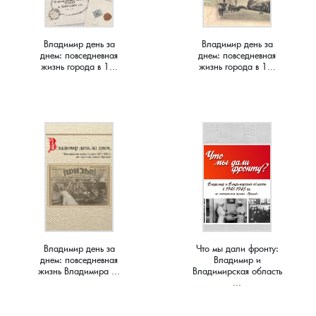
Краснораменье, деревня
Хорятино, деревня
Владимир день за
Владимир день за
днем: повседневная
днем: повседневная
Круглово, село
Ченцы, деревня
жизнь города в 1...
жизнь города в 1...
Крутово, деревня
Шушерино, деревня
Куницыно, дерервня
Эсино, деревня
Курменёво, деревня
Лаптево, село
Лезжени, деревня
Владимир день за
Что мы дали фронту:
днем: повседневная
Владимир и
жизнь Владимира ...
Владимирская область
Леонтьево, село
...
Лошаиха, деревня