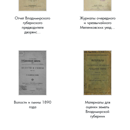
Краснораменье, деревня
Хорятино, деревня
Отчет Владимирского
Журналы очередного
губернского
и чрезвычайного
Круглово, село
Ченцы, деревня
предводителя
Меленковских уезд...
дворянс...
Крутово, деревня
Шушерино, деревня
Куницыно, дерервня
Эсино, деревня
Курменёво, деревня
Лаптево, село
Лезжени, деревня
Волости и гмины 1890
Материалы для
года
оценки земель
Владимирской
Леонтьево, село
губернии
Лошаиха, деревня