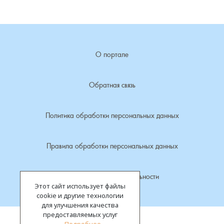
Лубенкино, деревня
Лубенцы, деревня
О портале
Лужки, деревня
Обратная связь
Макариха, деревня
Политика обработки персональных данных
Малое Урсово болото, посёлок
Правила обработки персональных данных
Марьинка, деревня
Политика конфиденциальности
Машки, деревня
Этот сайт использует файлы
cookie и другие технологии
Микшино, деревня
для улучшения качества
предоставляемых услуг