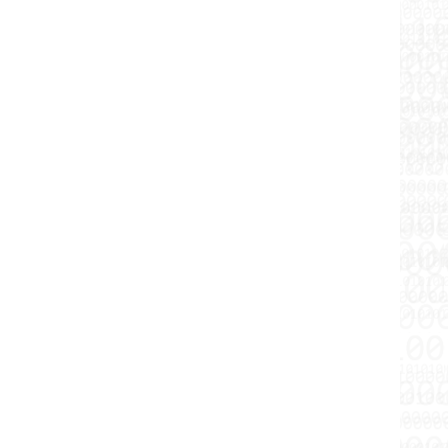
Краткие сведения
Владимирское
Докла