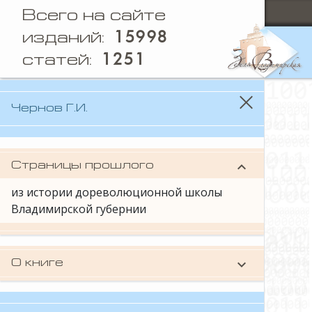
Всего на сайте
15998
изданий:
1251
статей:
Чернов Г.И.
keyboard_arrow_down
Страницы прошлого
из истории дореволюционной школы
Владимирской губернии
keyboard_arrow_down
О книге
Содержит историю дореволюционного
школьного образования во
Владимирском крае, начиная с его