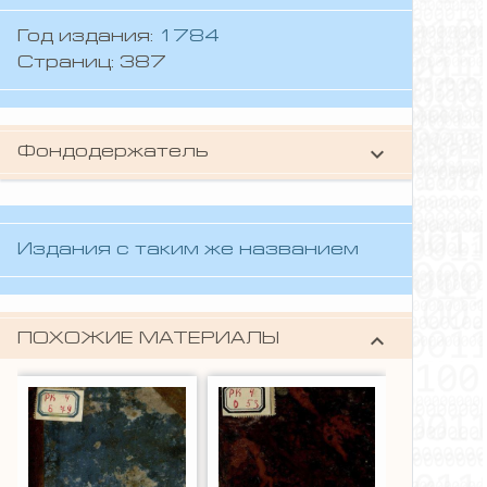
Год издания:
1784
Страниц: 387
keyboard_arrow_down
Фондодержатель
Владимирская областная научная
библиотека
Издания с таким же названием
keyboard_arrow_down
ПОХОЖИЕ МАТЕРИАЛЫ