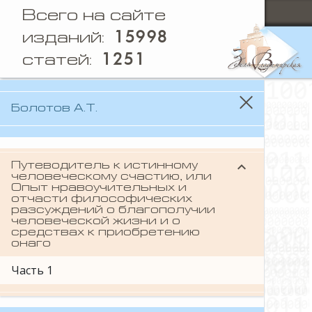
Всего на сайте
15998
изданий:
1251
статей:
Болотов А.Т.
keyboard_arrow_down
Путеводитель к истинному
человеческому счастию, или
Опыт нравоучительных и
отчасти философических
разсуждений о благополучии
человеческой жизни и о
средствах к приобретению
онаго
Часть 1