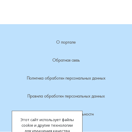
Лубенкино, деревня
Лубенцы, деревня
О портале
Лужки, деревня
Макариха, деревня
Обратная связь
Малое Урсово болото, посёлок
Политика обработки персональных данных
Марьинка, деревня
Правила обработки персональных данных
Машки, деревня
Политика конфиденциальности
Этот сайт использует файлы
Микшино, деревня
cookie и другие технологии
для улучшения качества