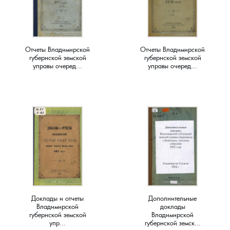
Краснораменье, деревня
Хорятино, деревня
Круглово, село
Ченцы, деревня
Отчеты Владимирской
Отчеты Владимирской
губернской земской
губернской земской
управы очеред...
управы очеред...
Крутово, деревня
Шушерино, деревня
Куницыно, дерервня
Эсино, деревня
Курменёво, деревня
Лаптево, село
Лезжени, деревня
Доклады и отчеты
Дополнительные
Леонтьево, село
Владимирской
доклады
губернской земской
Владимирской
упр...
губернской земск...
Лошаиха, деревня