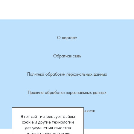
Лубенкино, деревня
Лубенцы, деревня
О портале
Лужки, деревня
Обратная связь
Макариха, деревня
Политика обработки персональных данных
Малое Урсово болото, посёлок
Марьинка, деревня
Правила обработки персональных данных
Машки, деревня
Политика конфиденциальности
Этот сайт использует файлы
Микшино, деревня
cookie и другие технологии
для улучшения качества
предоставляемых услуг