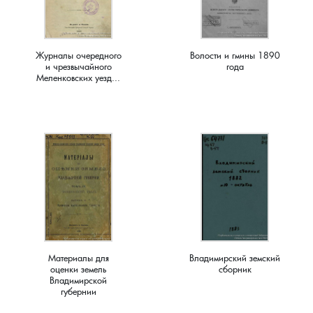
Краснораменье, деревня
Хорятино, деревня
Журналы очередного
Волости и гмины 1890
Круглово, село
Ченцы, деревня
и чрезвычайного
года
Меленковских уезд...
Крутово, деревня
Шушерино, деревня
Куницыно, дерервня
Эсино, деревня
Курменёво, деревня
Лаптево, село
Лезжени, деревня
Материалы для
Владимирский земский
оценки земель
сборник
Леонтьево, село
Владимирской
губернии
Лошаиха, деревня