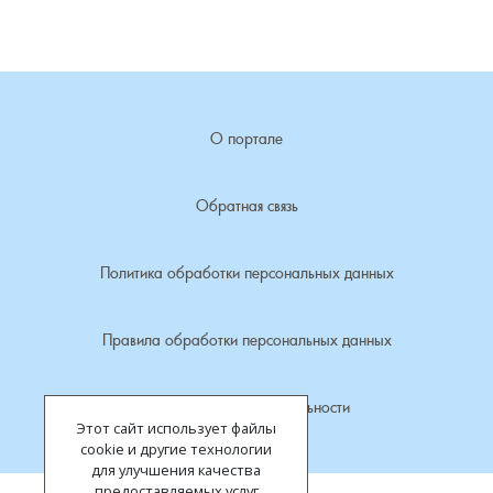
Лубенкино, деревня
Лубенцы, деревня
О портале
Лужки, деревня
Обратная связь
Макариха, деревня
Политика обработки персональных данных
Малое Урсово болото, посёлок
Марьинка, деревня
Правила обработки персональных данных
Машки, деревня
Политика конфиденциальности
Этот сайт использует файлы
Микшино, деревня
cookie и другие технологии
для улучшения качества
предоставляемых услуг