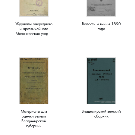
Краснораменье, деревня
Хорятино, деревня
Журналы очередного
Волости и гмины 1890
Круглово, село
Ченцы, деревня
и чрезвычайного
года
Меленковских уезд...
Крутово, деревня
Шушерино, деревня
Куницыно, дерервня
Эсино, деревня
Курменёво, деревня
Лаптево, село
Лезжени, деревня
Материалы для
Владимирский земский
оценки земель
сборник
Леонтьево, село
Владимирской
губернии
Лошаиха, деревня